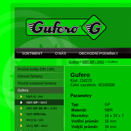
SORTIMENT
O NÁS
OBCHODNÍ PODMÍNKY
Gufera
>
NBR
GP
/
WAS
>
Gufero
Pružné kolíky DIN 1481
Gufero
Klínové řemeny
Kód: 234278
Ploché ozubené řemeny
Celní sazebník: 40169300
Gufera
Parametry
NBR
G
/
WA
NBR
GP
/
WAS
Typ:
GP
NBR
GP DS AV
/
A/BS
Materiál:
NBR
NBR
SPECIAL
Rozměry:
16 x 34 x 7
MVQ
G
/
WA
Vnitřní průměr:
16 mm
MVQ
GP
/
WAS
Vnější průměr:
34 mm