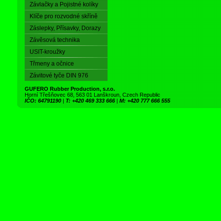
Závlačky a Pojistné kolíky
Klíče pro rozvodné skříně
Záslepky, Přísavky, Dorazy
Závěsová technika
USIT-kroužky
Třmeny a očnice
Závitové tyče DIN 976
GUFERO Rubber Production, s.r.o.
Horní Třešňovec 68, 563 01 Lanškroun, Czech Republic
IČO: 64791190
|
T: +420 469 333 666
|
M: +420 777 666 555