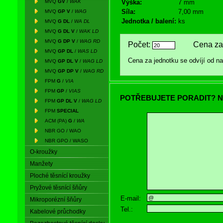
MVQ
GV
/
WAK
Výška:
7 mm
Síla:
7,00 mm
MVQ
GP V
/
WAG
Jednotka / balení:
ks
MVQ
G DL
/
WA DL
MVQ
G DL V
/
WAK LD
MVQ
G DP V
/
WAG RD
Počet:
Cena za 
MVQ
GP DL
/
WAS LD
Cena za jednotku se odvíjí od 
MVQ
GP DL V
/
WAG LD
MVQ
GP DP V
/
WAG RD
FPM
G
/
VIA
FPM
GP
/
VIAS
POTŘEBUJETE PORADIT? N
FPM
GP DL V
/
WAG LD
FPM
SPECIAL
ACM (PA)
G
/
WA
NBR GO / WAO
NBR GPO / WASO
O-kroužky
Manžety
Ploché těsnící kroužky
Pryžové těsnící šňůry
E-mail:
Mikroporézní šňůry
Tel.:
Kabelové průchodky