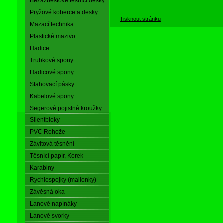
Bezazbestové těsnící desky
Pryžové koberce a desky
Tisknout stránku
Mazací technika
Plastické mazivo
Hadice
Trubkové spony
Hadicové spony
Stahovací pásky
Kabelové spony
Segerové pojistné kroužky
Silentbloky
PVC Rohože
Závitová těsnění
Těsnící papír, Korek
Karabiny
Rychlospojky (mailonky)
Závěsná oka
Lanové napínáky
Lanové svorky