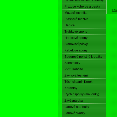
Bezazbestové těsnící desky
Pryžové koberce a desky
Tis
Mazací technika
Plastické mazivo
Hadice
Trubkové spony
Hadicové spony
Stahovací pásky
Kabelové spony
Segerové pojistné kroužky
Silentbloky
PVC Rohože
Závitová těsnění
Těsnící papír, Korek
Karabiny
Rychlospojky (mailonky)
Závěsná oka
Lanové napínáky
Lanové svorky