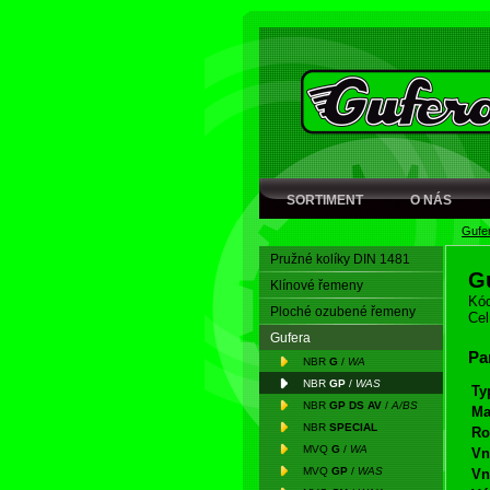
SORTIMENT
O NÁS
Gufe
Pružné kolíky DIN 1481
G
Klínové řemeny
Kód
Ploché ozubené řemeny
Cel
Gufera
Pa
NBR
G
/
WA
NBR
GP
/
WAS
Ty
NBR
GP DS AV
/
A/BS
Ma
NBR
SPECIAL
Ro
MVQ
G
/
WA
Vn
MVQ
GP
/
WAS
Vn