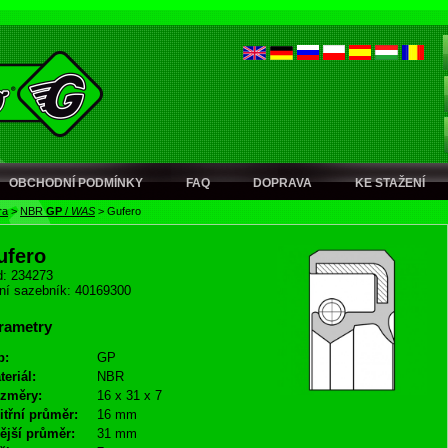
OBCHODNÍ PODMÍNKY
FAQ
DOPRAVA
KE STAŽENÍ
ra
>
NBR
GP
/
WAS
>
Gufero
ufero
: 234273
ní sazebník: 40169300
rametry
p:
GP
teriál:
NBR
změry:
16 x 31 x 7
itřní průměr:
16 mm
ější průměr:
31 mm