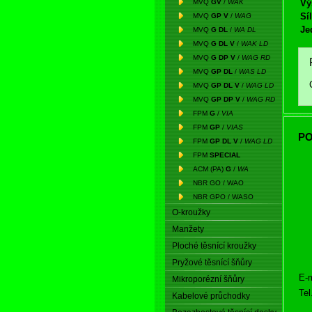
MVQ
GV
/
WAK
Vý
Síl
MVQ
GP V
/
WAG
Je
MVQ
G DL
/
WA DL
MVQ
G DL V
/
WAK LD
MVQ
G DP V
/
WAG RD
MVQ
GP DL
/
WAS LD
MVQ
GP DL V
/
WAG LD
MVQ
GP DP V
/
WAG RD
FPM
G
/
VIA
FPM
GP
/
VIAS
PO
FPM
GP DL V
/
WAG LD
FPM
SPECIAL
ACM (PA)
G
/
WA
NBR GO / WAO
NBR GPO / WASO
O-kroužky
Manžety
Ploché těsnící kroužky
Pryžové těsnící šňůry
E-m
Mikroporézní šňůry
Tel
Kabelové průchodky