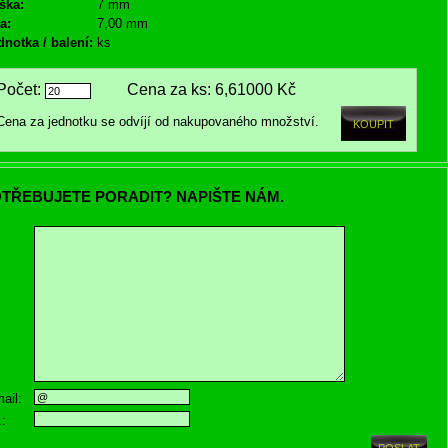
ška:
7 mm
a:
7,00 mm
dnotka / balení:
ks
Počet:
Cena za ks:
6,61000 Kč
Cena za jednotku se odvíjí od nakupovaného množství.
TŘEBUJETE PORADIT? NAPIŠTE NÁM.
ail:
.: