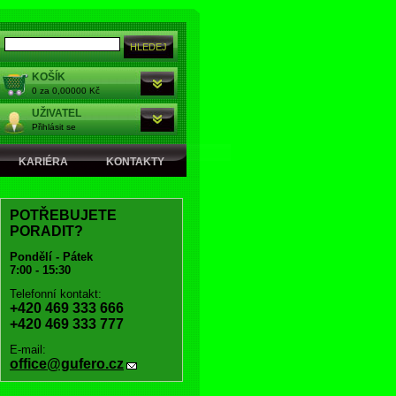
KOŠÍK
0 za 0,00000 Kč
UŽIVATEL
Přihlásit se
KARIÉRA
KONTAKTY
POTŘEBUJETE
PORADIT?
Pondělí - Pátek
7:00 - 15:30
Telefonní kontakt:
+420 469 333 666
+420 469 333 777
E-mail:
office@gufero.cz