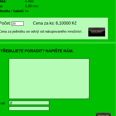
ška:
5 mm
a:
5,00 mm
dnotka / balení:
ks
Počet:
Cena za ks:
6,10000 Kč
Cena za jednotku se odvíjí od nakupovaného množství.
TŘEBUJETE PORADIT? NAPIŠTE NÁM.
ail:
.: