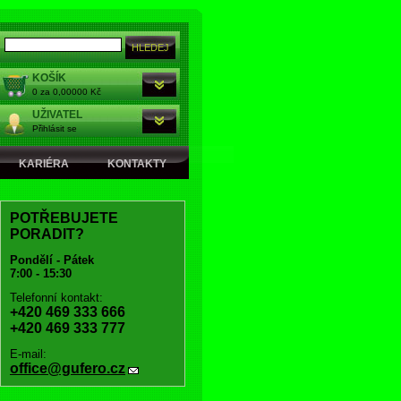
KOŠÍK
0 za 0,00000 Kč
UŽIVATEL
Přihlásit se
KARIÉRA
KONTAKTY
POTŘEBUJETE
PORADIT?
Pondělí - Pátek
7:00 - 15:30
Telefonní kontakt:
+420 469 333 666
+420 469 333 777
E-mail:
office@gufero.cz