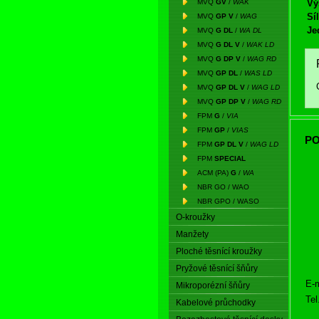
MVQ
GV
/
WAK
Vý
Síl
MVQ
GP V
/
WAG
Je
MVQ
G DL
/
WA DL
MVQ
G DL V
/
WAK LD
MVQ
G DP V
/
WAG RD
MVQ
GP DL
/
WAS LD
MVQ
GP DL V
/
WAG LD
MVQ
GP DP V
/
WAG RD
FPM
G
/
VIA
FPM
GP
/
VIAS
PO
FPM
GP DL V
/
WAG LD
FPM
SPECIAL
ACM (PA)
G
/
WA
NBR GO / WAO
NBR GPO / WASO
O-kroužky
Manžety
Ploché těsnící kroužky
Pryžové těsnící šňůry
E-m
Mikroporézní šňůry
Tel
Kabelové průchodky