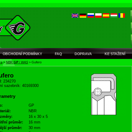
OBCHODNÍ PODMÍNKY
FAQ
DOPRAVA
KE STAŽENÍ
ra
>
NBR
GP
/
WAS
>
Gufero
ufero
: 234270
ní sazebník: 40169300
rametry
p:
GP
teriál:
NBR
změry:
16 x 30 x 5
itřní průměr:
16 mm
ější průměr:
30 mm