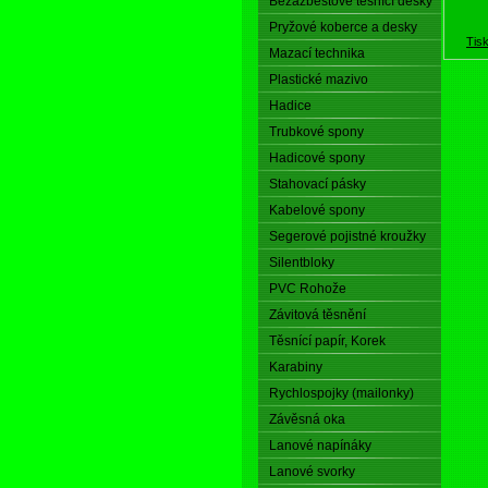
Bezazbestové těsnící desky
Pryžové koberce a desky
Tis
Mazací technika
Plastické mazivo
Hadice
Trubkové spony
Hadicové spony
Stahovací pásky
Kabelové spony
Segerové pojistné kroužky
Silentbloky
PVC Rohože
Závitová těsnění
Těsnící papír, Korek
Karabiny
Rychlospojky (mailonky)
Závěsná oka
Lanové napínáky
Lanové svorky