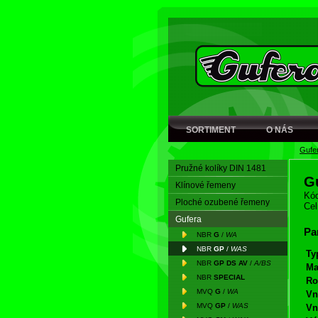
SORTIMENT
O NÁS
Gufe
Pružné kolíky DIN 1481
G
Klínové řemeny
Kód
Ploché ozubené řemeny
Cel
Gufera
Pa
NBR
G
/
WA
NBR
GP
/
WAS
Ty
NBR
GP DS AV
/
A/BS
Ma
NBR
SPECIAL
Ro
MVQ
G
/
WA
Vn
MVQ
GP
/
WAS
Vn