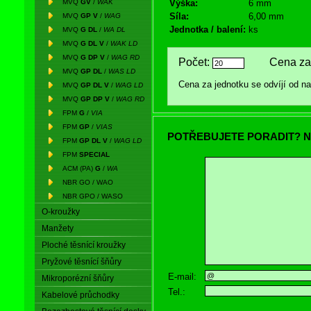
MVQ
GV
/
WAK
Výška:
6 mm
Síla:
6,00 mm
MVQ
GP V
/
WAG
Jednotka / balení:
ks
MVQ
G DL
/
WA DL
MVQ
G DL V
/
WAK LD
MVQ
G DP V
/
WAG RD
Počet:
Cena za 
MVQ
GP DL
/
WAS LD
Cena za jednotku se odvíjí od 
MVQ
GP DL V
/
WAG LD
MVQ
GP DP V
/
WAG RD
FPM
G
/
VIA
FPM
GP
/
VIAS
POTŘEBUJETE PORADIT? N
FPM
GP DL V
/
WAG LD
FPM
SPECIAL
ACM (PA)
G
/
WA
NBR GO / WAO
NBR GPO / WASO
O-kroužky
Manžety
Ploché těsnící kroužky
Pryžové těsnící šňůry
E-mail:
Mikroporézní šňůry
Tel.:
Kabelové průchodky