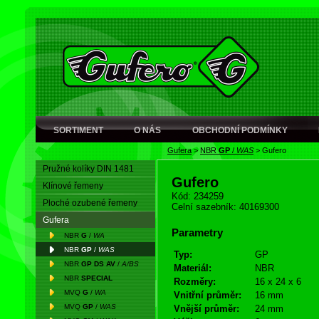
SORTIMENT
O NÁS
OBCHODNÍ PODMÍNKY
Gufera
>
NBR
GP
/
WAS
>
Gufero
Pružné kolíky DIN 1481
Gufero
Klínové řemeny
Kód: 234259
Ploché ozubené řemeny
Celní sazebník: 40169300
Gufera
Parametry
NBR
G
/
WA
NBR
GP
/
WAS
Typ:
GP
NBR
GP DS AV
/
A/BS
Materiál:
NBR
NBR
SPECIAL
Rozměry:
16 x 24 x 6
MVQ
G
/
WA
Vnitřní průměr:
16 mm
MVQ
GP
/
WAS
Vnější průměr:
24 mm