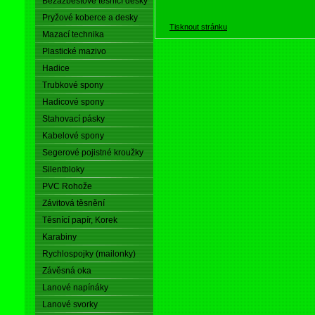
Bezazbestové těsnící desky
Pryžové koberce a desky
Tisknout stránku
Mazací technika
Plastické mazivo
Hadice
Trubkové spony
Hadicové spony
Stahovací pásky
Kabelové spony
Segerové pojistné kroužky
Silentbloky
PVC Rohože
Závitová těsnění
Těsnící papír, Korek
Karabiny
Rychlospojky (mailonky)
Závěsná oka
Lanové napínáky
Lanové svorky