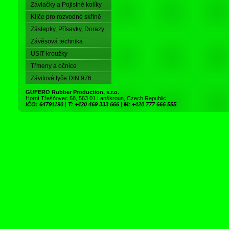
Závlačky a Pojistné kolíky
Klíče pro rozvodné skříně
Záslepky, Přísavky, Dorazy
Závěsová technika
USIT-kroužky
Třmeny a očnice
Závitové tyče DIN 976
GUFERO Rubber Production, s.r.o.
Horní Třešňovec 68, 563 01 Lanškroun, Czech Republic
IČO: 64791190
|
T: +420 469 333 666
|
M: +420 777 666 555