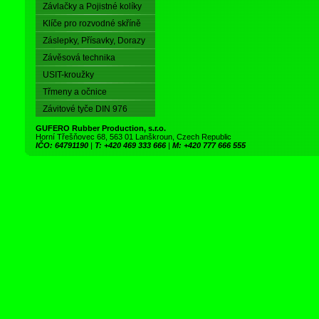
Závlačky a Pojistné kolíky
Klíče pro rozvodné skříně
Záslepky, Přísavky, Dorazy
Závěsová technika
USIT-kroužky
Třmeny a očnice
Závitové tyče DIN 976
GUFERO Rubber Production, s.r.o.
Horní Třešňovec 68, 563 01 Lanškroun, Czech Republic
IČO: 64791190
|
T: +420 469 333 666
|
M: +420 777 666 555