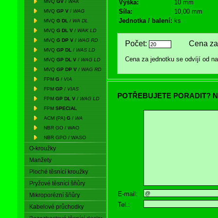
MVQ
GV
/
WAK
Výška:
10 mm
Síla:
10,00 mm
MVQ
GP V
/
WAG
Jednotka / balení:
ks
MVQ
G DL
/
WA DL
MVQ
G DL V
/
WAK LD
MVQ
G DP V
/
WAG RD
Počet:
Cena za 
MVQ
GP DL
/
WAS LD
Cena za jednotku se odvíjí od 
MVQ
GP DL V
/
WAG LD
MVQ
GP DP V
/
WAG RD
FPM
G
/
VIA
FPM
GP
/
VIAS
POTŘEBUJETE PORADIT? N
FPM
GP DL V
/
WAG LD
FPM
SPECIAL
ACM (PA)
G
/
WA
NBR GO / WAO
NBR GPO / WASO
O-kroužky
Manžety
Ploché těsnící kroužky
Pryžové těsnící šňůry
E-mail:
Mikroporézní šňůry
Tel.:
Kabelové průchodky