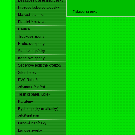
Bezazbestové těsnící desky
Pryžové koberce a desky
Tisknout stránku
Mazací technika
Plastické mazivo
Hadice
Trubkové spony
Hadicové spony
Stahovací pásky
Kabelové spony
Segerové pojistné kroužky
Silentbloky
PVC Rohože
Závitová těsnění
Těsnící papír, Korek
Karabiny
Rychlospojky (mailonky)
Závěsná oka
Lanové napínáky
Lanové svorky