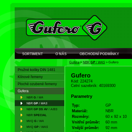
SORTIMENT
O NÁS
OBCHODNÍ PODMÍNKY
Gufera
>
NBR
GP
/
WAS
>
Gufero
Pružné kolíky DIN 1481
Gufero
Klínové řemeny
Kód: 224274
Ploché ozubené řemeny
Celní sazebník: 40169300
Gufera
Parametry
NBR
G
/
WA
NBR
GP
/
WAS
Typ:
GP
NBR
GP DS AV
/
A/BS
Materiál:
NBR
NBR
SPECIAL
Rozměry:
60 x 92 x 10
MVQ
G
/
WA
Vnitřní průměr:
60 mm
MVQ
GP
/
WAS
Vnější průměr:
92 mm