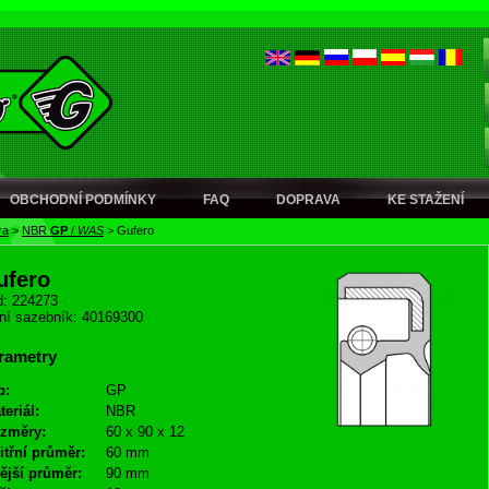
OBCHODNÍ PODMÍNKY
FAQ
DOPRAVA
KE STAŽENÍ
ra
>
NBR
GP
/
WAS
>
Gufero
ufero
: 224273
ní sazebník: 40169300
rametry
p:
GP
teriál:
NBR
změry:
60 x 90 x 12
itřní průměr:
60 mm
ější průměr:
90 mm