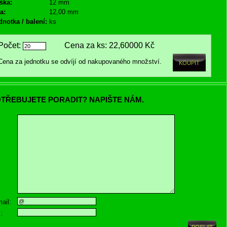
ška:
12 mm
a:
12,00 mm
dnotka / balení:
ks
Počet:
Cena za ks:
22,60000 Kč
Cena za jednotku se odvíjí od nakupovaného množství.
TŘEBUJETE PORADIT? NAPIŠTE NÁM.
ail:
.: