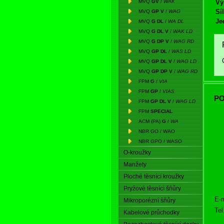
MVQ
GV
/
WAK
Vý
Síl
MVQ
GP V
/
WAG
Je
MVQ
G DL
/
WA DL
MVQ
G DL V
/
WAK LD
MVQ
G DP V
/
WAG RD
MVQ
GP DL
/
WAS LD
MVQ
GP DL V
/
WAG LD
MVQ
GP DP V
/
WAG RD
FPM
G
/
VIA
FPM
GP
/
VIAS
PO
FPM
GP DL V
/
WAG LD
FPM
SPECIAL
ACM (PA)
G
/
WA
NBR GO / WAO
NBR GPO / WASO
O-kroužky
Manžety
Ploché těsnící kroužky
Pryžové těsnící šňůry
E-m
Mikroporézní šňůry
Tel
Kabelové průchodky