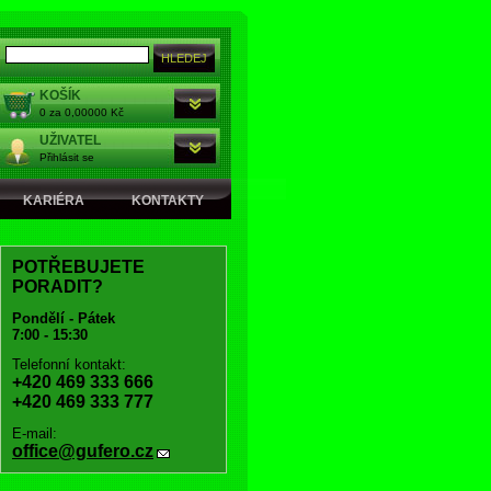
KOŠÍK
0 za 0,00000 Kč
UŽIVATEL
Přihlásit se
KARIÉRA
KONTAKTY
POTŘEBUJETE
PORADIT?
Pondělí - Pátek
7:00 - 15:30
Telefonní kontakt:
+420 469 333 666
+420 469 333 777
E-mail:
office@gufero.cz