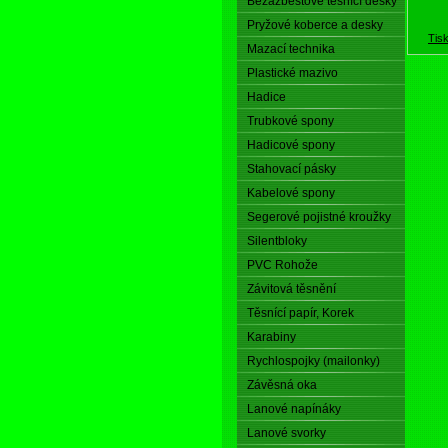
Bezazbestové těsnící desky
Pryžové koberce a desky
Tis
Mazací technika
Plastické mazivo
Hadice
Trubkové spony
Hadicové spony
Stahovací pásky
Kabelové spony
Segerové pojistné kroužky
Silentbloky
PVC Rohože
Závitová těsnění
Těsnící papír, Korek
Karabiny
Rychlospojky (mailonky)
Závěsná oka
Lanové napínáky
Lanové svorky