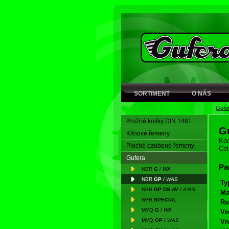
SORTIMENT
O NÁS
Gufe
Pružné kolíky DIN 1481
G
Klínové řemeny
Kód
Ploché ozubené řemeny
Cel
Gufera
Pa
NBR
G
/
WA
NBR
GP
/
WAS
Ty
NBR
GP DS AV
/
A/BS
Ma
NBR
SPECIAL
Ro
MVQ
G
/
WA
Vn
MVQ
GP
/
WAS
Vn