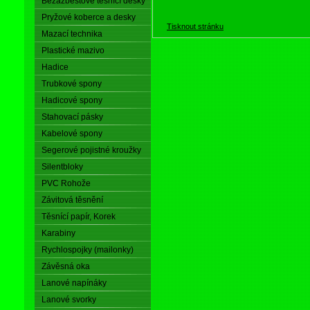
Bezazbestové těsnící desky
Pryžové koberce a desky
Tisknout stránku
Mazací technika
Plastické mazivo
Hadice
Trubkové spony
Hadicové spony
Stahovací pásky
Kabelové spony
Segerové pojistné kroužky
Silentbloky
PVC Rohože
Závitová těsnění
Těsnící papír, Korek
Karabiny
Rychlospojky (mailonky)
Závěsná oka
Lanové napínáky
Lanové svorky