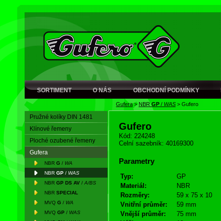
SORTIMENT
O NÁS
OBCHODNÍ PODMÍNKY
Gufera
>
NBR
GP
/
WAS
>
Gufero
Pružné kolíky DIN 1481
Gufero
Klínové řemeny
Kód: 224248
Ploché ozubené řemeny
Celní sazebník: 40169300
Gufera
Parametry
NBR
G
/
WA
NBR
GP
/
WAS
Typ:
GP
NBR
GP DS AV
/
A/BS
Materiál:
NBR
NBR
SPECIAL
Rozměry:
59 x 75 x 10
MVQ
G
/
WA
Vnitřní průměr:
59 mm
MVQ
GP
/
WAS
Vnější průměr:
75 mm