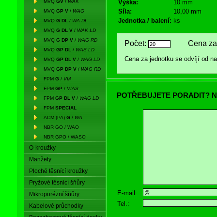
MVQ
GV
/
WAK
Výška:
10 mm
Síla:
10,00 mm
MVQ
GP V
/
WAG
Jednotka / balení:
ks
MVQ
G DL
/
WA DL
MVQ
G DL V
/
WAK LD
MVQ
G DP V
/
WAG RD
Počet:
Cena za 
MVQ
GP DL
/
WAS LD
Cena za jednotku se odvíjí od 
MVQ
GP DL V
/
WAG LD
MVQ
GP DP V
/
WAG RD
FPM
G
/
VIA
FPM
GP
/
VIAS
POTŘEBUJETE PORADIT? N
FPM
GP DL V
/
WAG LD
FPM
SPECIAL
ACM (PA)
G
/
WA
NBR GO / WAO
NBR GPO / WASO
O-kroužky
Manžety
Ploché těsnící kroužky
Pryžové těsnící šňůry
E-mail:
Mikroporézní šňůry
Tel.:
Kabelové průchodky