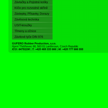
Závlačky a Pojistné kolíky
Klíče pro rozvodné skříně
Záslepky, Přísavky, Dorazy
Závěsová technika
USIT-kroužky
Třmeny a očnice
Závitové tyče DIN 976
GUFERO Rubber Production, s.r.o.
Horní Třešňovec 68, 563 01 Lanškroun, Czech Republic
IČO: 64791190
|
T: +420 469 333 666
|
M: +420 777 666 555