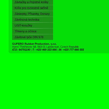
Závlačky a Pojistné kolíky
Klíče pro rozvodné skříně
Záslepky, Přísavky, Dorazy
Závěsová technika
USIT-kroužky
Třmeny a očnice
Závitové tyče DIN 976
GUFERO Rubber Production, s.r.o.
Horní Třešňovec 68, 563 01 Lanškroun, Czech Republic
IČO: 64791190
|
T: +420 469 333 666
|
M: +420 777 666 555