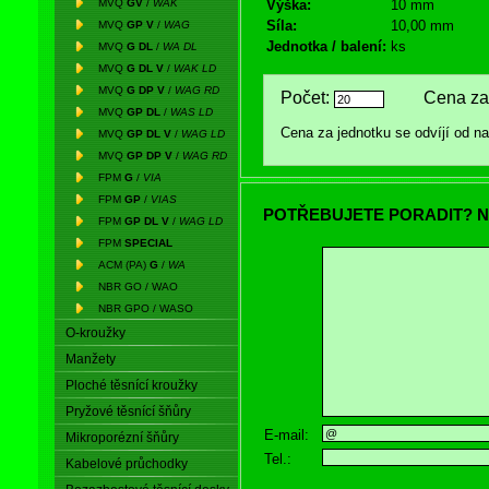
MVQ
GV
/
WAK
Výška:
10 mm
Síla:
10,00 mm
MVQ
GP V
/
WAG
Jednotka / balení:
ks
MVQ
G DL
/
WA DL
MVQ
G DL V
/
WAK LD
MVQ
G DP V
/
WAG RD
Počet:
Cena za 
MVQ
GP DL
/
WAS LD
Cena za jednotku se odvíjí od 
MVQ
GP DL V
/
WAG LD
MVQ
GP DP V
/
WAG RD
FPM
G
/
VIA
FPM
GP
/
VIAS
POTŘEBUJETE PORADIT? N
FPM
GP DL V
/
WAG LD
FPM
SPECIAL
ACM (PA)
G
/
WA
NBR GO / WAO
NBR GPO / WASO
O-kroužky
Manžety
Ploché těsnící kroužky
Pryžové těsnící šňůry
E-mail:
Mikroporézní šňůry
Tel.:
Kabelové průchodky