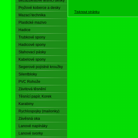
Bezazbestové těsnící desky
Pryžové koberce a desky
Tisknout stránku
Mazací technika
Plastické mazivo
Hadice
Trubkové spony
Hadicové spony
Stahovací pásky
Kabelové spony
Segerové pojistné kroužky
Silentbloky
PVC Rohože
Závitová těsnění
Těsnící papír, Korek
Karabiny
Rychlospojky (mailonky)
Závěsná oka
Lanové napínáky
Lanové svorky