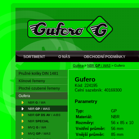
SORTIMENT
O NÁS
OBCHODNÍ PODMÍNKY
Gufera
>
NBR
GP
/
WAS
>
Gufero
Pružné kolíky DIN 1481
Gufero
Klínové řemeny
Kód: 224195
Ploché ozubené řemeny
Celní sazebník: 40169300
Gufera
Parametry
NBR
G
/
WA
NBR
GP
/
WAS
Typ:
GP
NBR
GP DS AV
/
A/BS
Materiál:
NBR
NBR
SPECIAL
Rozměry:
56 x 85 x 10
MVQ
G
/
WA
Vnitřní průměr:
56 mm
MVQ
GP
/
WAS
Vnější průměr:
85 mm