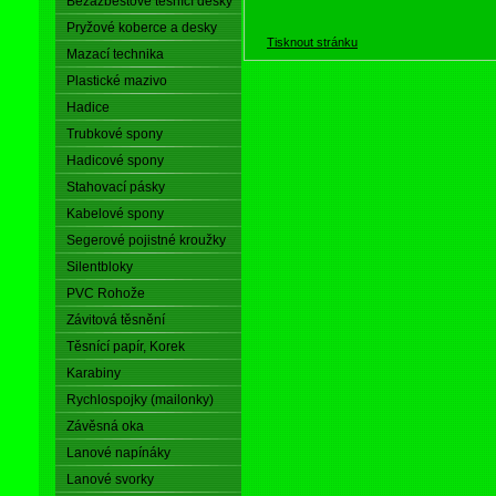
Bezazbestové těsnící desky
Pryžové koberce a desky
Tisknout stránku
Mazací technika
Plastické mazivo
Hadice
Trubkové spony
Hadicové spony
Stahovací pásky
Kabelové spony
Segerové pojistné kroužky
Silentbloky
PVC Rohože
Závitová těsnění
Těsnící papír, Korek
Karabiny
Rychlospojky (mailonky)
Závěsná oka
Lanové napínáky
Lanové svorky