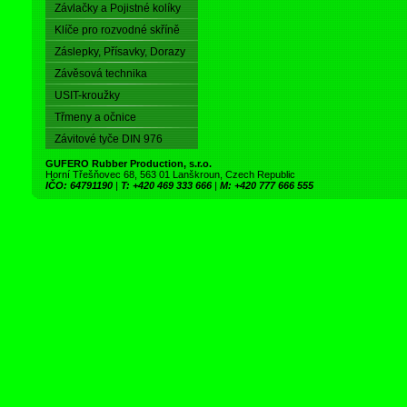
Závlačky a Pojistné kolíky
Klíče pro rozvodné skříně
Záslepky, Přísavky, Dorazy
Závěsová technika
USIT-kroužky
Třmeny a očnice
Závitové tyče DIN 976
GUFERO Rubber Production, s.r.o.
Horní Třešňovec 68, 563 01 Lanškroun, Czech Republic
IČO: 64791190
|
T: +420 469 333 666
|
M: +420 777 666 555