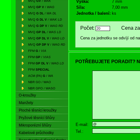
MVQ
GV
/
WAK
Výška:
7 mm
Síla:
7,00 mm
MVQ
GP V
/
WAG
Jednotka / balení:
ks
MVQ
G DL
/
WA DL
MVQ
G DL V
/
WAK LD
MVQ
G DP V
/
WAG RD
Počet:
Cena za 
MVQ
GP DL
/
WAS LD
Cena za jednotku se odvíjí od 
MVQ
GP DL V
/
WAG LD
MVQ
GP DP V
/
WAG RD
FPM
G
/
VIA
FPM
GP
/
VIAS
POTŘEBUJETE PORADIT? N
FPM
GP DL V
/
WAG LD
FPM
SPECIAL
ACM (PA)
G
/
WA
NBR GO / WAO
NBR GPO / WASO
O-kroužky
Manžety
Ploché těsnící kroužky
Pryžové těsnící šňůry
E-mail:
Mikroporézní šňůry
Tel.:
Kabelové průchodky