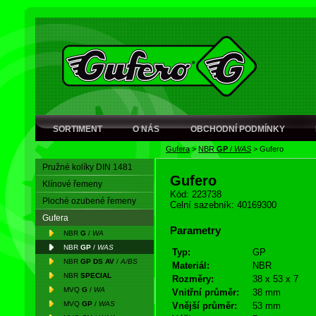
SORTIMENT
O NÁS
OBCHODNÍ PODMÍNKY
Gufera
>
NBR
GP
/
WAS
>
Gufero
Pružné kolíky DIN 1481
Gufero
Klínové řemeny
Kód: 223738
Ploché ozubené řemeny
Celní sazebník: 40169300
Gufera
Parametry
NBR
G
/
WA
NBR
GP
/
WAS
Typ:
GP
NBR
GP DS AV
/
A/BS
Materiál:
NBR
NBR
SPECIAL
Rozměry:
38 x 53 x 7
MVQ
G
/
WA
Vnitřní průměr:
38 mm
MVQ
GP
/
WAS
Vnější průměr:
53 mm