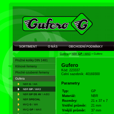
SORTIMENT
O NÁS
OBCHODNÍ PODMÍNKY
Gufera
>
NBR
GP
/
WAS
>
Gufero
Pružné kolíky DIN 1481
Gufero
Klínové řemeny
Kód: 223337
Ploché ozubené řemeny
Celní sazebník: 40169300
Gufera
Parametry
NBR
G
/
WA
NBR
GP
/
WAS
Typ:
GP
NBR
GP DS AV
/
A/BS
Materiál:
NBR
NBR
SPECIAL
Rozměry:
21 x 37 x 7
MVQ
G
/
WA
Vnitřní průměr:
21 mm
MVQ
GP
/
WAS
Vnější průměr:
37 mm