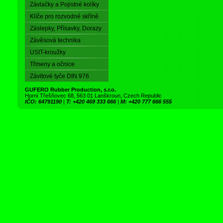
Závlačky a Pojistné kolíky
Klíče pro rozvodné skříně
Záslepky, Přísavky, Dorazy
Závěsová technika
USIT-kroužky
Třmeny a očnice
Závitové tyče DIN 976
GUFERO Rubber Production, s.r.o.
Horní Třešňovec 68, 563 01 Lanškroun, Czech Republic
IČO: 64791190
|
T: +420 469 333 666
|
M: +420 777 666 555