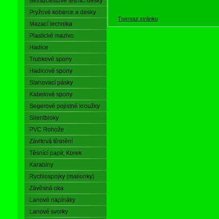
Bezazbestové těsnící desky
Pryžové koberce a desky
Tisknout stránku
Mazací technika
Plastické mazivo
Hadice
Trubkové spony
Hadicové spony
Stahovací pásky
Kabelové spony
Segerové pojistné kroužky
Silentbloky
PVC Rohože
Závitová těsnění
Těsnící papír, Korek
Karabiny
Rychlospojky (mailonky)
Závěsná oka
Lanové napínáky
Lanové svorky