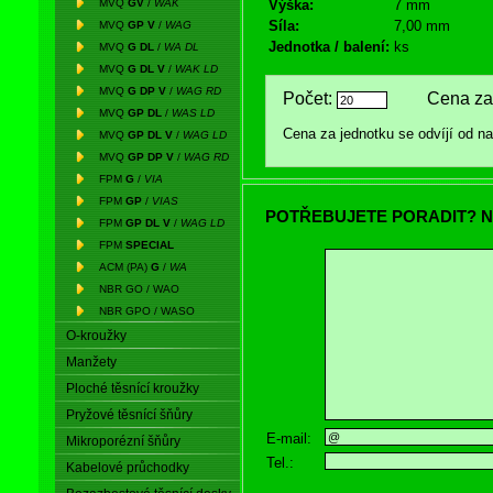
MVQ
GV
/
WAK
Výška:
7 mm
Síla:
7,00 mm
MVQ
GP V
/
WAG
Jednotka / balení:
ks
MVQ
G DL
/
WA DL
MVQ
G DL V
/
WAK LD
MVQ
G DP V
/
WAG RD
Počet:
Cena za 
MVQ
GP DL
/
WAS LD
Cena za jednotku se odvíjí od 
MVQ
GP DL V
/
WAG LD
MVQ
GP DP V
/
WAG RD
FPM
G
/
VIA
FPM
GP
/
VIAS
POTŘEBUJETE PORADIT? N
FPM
GP DL V
/
WAG LD
FPM
SPECIAL
ACM (PA)
G
/
WA
NBR GO / WAO
NBR GPO / WASO
O-kroužky
Manžety
Ploché těsnící kroužky
Pryžové těsnící šňůry
E-mail:
Mikroporézní šňůry
Tel.:
Kabelové průchodky