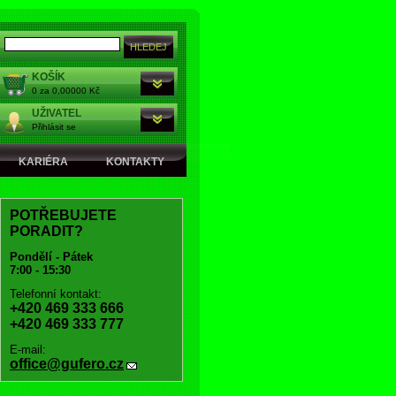
KOŠÍK
0 za 0,00000 Kč
UŽIVATEL
Přihlásit se
KARIÉRA
KONTAKTY
POTŘEBUJETE
PORADIT?
Pondělí - Pátek
7:00 - 15:30
Telefonní kontakt:
+420 469 333 666
+420 469 333 777
E-mail:
office@gufero.cz