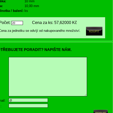
ška:
10 mm
a:
10,00 mm
dnotka / balení:
ks
Počet:
Cena za ks:
57,62000 Kč
Cena za jednotku se odvíjí od nakupovaného množství.
TŘEBUJETE PORADIT? NAPIŠTE NÁM.
ail:
.: