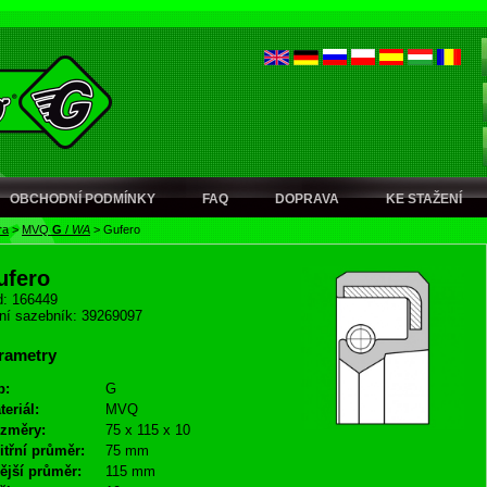
OBCHODNÍ PODMÍNKY
FAQ
DOPRAVA
KE STAŽENÍ
ra
>
MVQ
G
/
WA
>
Gufero
ufero
: 166449
ní sazebník: 39269097
rametry
p:
G
teriál:
MVQ
změry:
75 x 115 x 10
itřní průměr:
75 mm
ější průměr:
115 mm