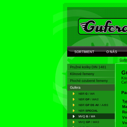
SORTIMENT
O NÁS
Gufe
Pružné kolíky DIN 1481
G
Klínové řemeny
Kód
Ploché ozubené řemeny
Cel
Gufera
Pa
NBR
G
/
WA
NBR
GP
/
WAS
Ty
NBR
GP DS AV
/
A/BS
Ma
NBR
SPECIAL
Ro
MVQ
G
/
WA
Vn
MVQ
GP
/
WAS
Vn