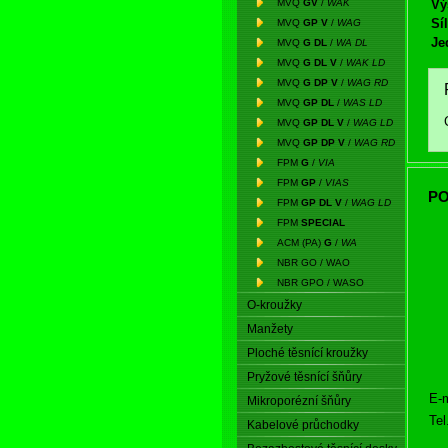
MVQ
GV
/
WAK
Vý
Síl
MVQ
GP V
/
WAG
Je
MVQ
G DL
/
WA DL
MVQ
G DL V
/
WAK LD
MVQ
G DP V
/
WAG RD
MVQ
GP DL
/
WAS LD
MVQ
GP DL V
/
WAG LD
MVQ
GP DP V
/
WAG RD
FPM
G
/
VIA
FPM
GP
/
VIAS
PO
FPM
GP DL V
/
WAG LD
FPM
SPECIAL
ACM (PA)
G
/
WA
NBR GO / WAO
NBR GPO / WASO
O-kroužky
Manžety
Ploché těsnící kroužky
Pryžové těsnící šňůry
E-m
Mikroporézní šňůry
Tel
Kabelové průchodky