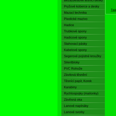
Bezazbestové těsnící desky
Pryžové koberce a desky
Tis
Mazací technika
Plastické mazivo
Hadice
Trubkové spony
Hadicové spony
Stahovací pásky
Kabelové spony
Segerové pojistné kroužky
Silentbloky
PVC Rohože
Závitová těsnění
Těsnící papír, Korek
Karabiny
Rychlospojky (mailonky)
Závěsná oka
Lanové napínáky
Lanové svorky