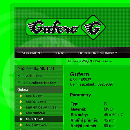
SORTIMENT
O NÁS
OBCHODNÍ PODMÍNKY
Gufera
>
MVQ
G
/
WA
>
Gufero
Pružné kolíky DIN 1481
Gufero
Klínové řemeny
Kód: 165937
Ploché ozubené řemeny
Celní sazebník: 39269097
Gufera
Parametry
NBR
G
/
WA
NBR
GP
/
WAS
Typ:
G
NBR
GP DS AV
/
A/BS
Materiál:
MVQ
NBR
SPECIAL
Rozměry:
45 x 60 x 7
MVQ
G
/
WA
Vnitřní průměr:
45 mm
MVQ
GP
/
WAS
Vnější průměr:
60 mm