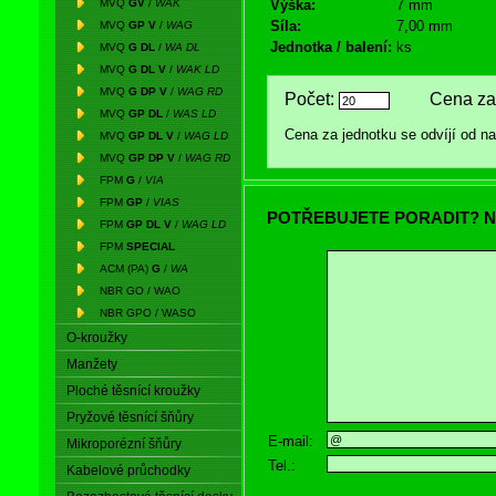
MVQ
GV
/
WAK
Výška:
7 mm
Síla:
7,00 mm
MVQ
GP V
/
WAG
Jednotka / balení:
ks
MVQ
G DL
/
WA DL
MVQ
G DL V
/
WAK LD
MVQ
G DP V
/
WAG RD
Počet:
Cena za 
MVQ
GP DL
/
WAS LD
Cena za jednotku se odvíjí od 
MVQ
GP DL V
/
WAG LD
MVQ
GP DP V
/
WAG RD
FPM
G
/
VIA
FPM
GP
/
VIAS
POTŘEBUJETE PORADIT? N
FPM
GP DL V
/
WAG LD
FPM
SPECIAL
ACM (PA)
G
/
WA
NBR GO / WAO
NBR GPO / WASO
O-kroužky
Manžety
Ploché těsnící kroužky
Pryžové těsnící šňůry
E-mail:
Mikroporézní šňůry
Tel.:
Kabelové průchodky