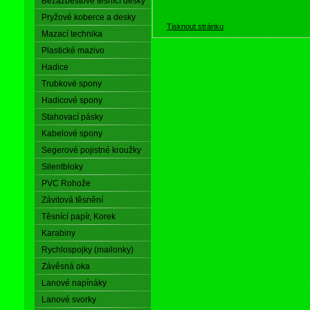
Bezazbestové těsnící desky
Pryžové koberce a desky
Tisknout stránku
Mazací technika
Plastické mazivo
Hadice
Trubkové spony
Hadicové spony
Stahovací pásky
Kabelové spony
Segerové pojistné kroužky
Silentbloky
PVC Rohože
Závitová těsnění
Těsnící papír, Korek
Karabiny
Rychlospojky (mailonky)
Závěsná oka
Lanové napínáky
Lanové svorky