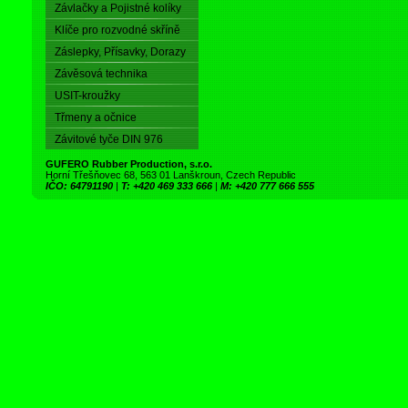
Závlačky a Pojistné kolíky
Klíče pro rozvodné skříně
Záslepky, Přísavky, Dorazy
Závěsová technika
USIT-kroužky
Třmeny a očnice
Závitové tyče DIN 976
GUFERO Rubber Production, s.r.o.
Horní Třešňovec 68, 563 01 Lanškroun, Czech Republic
IČO: 64791190
|
T: +420 469 333 666
|
M: +420 777 666 555