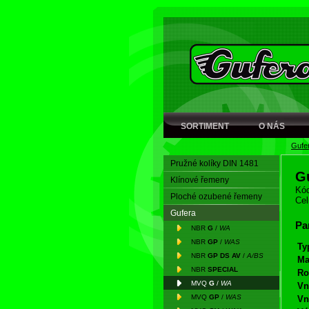
SORTIMENT
O NÁS
Gufe
Pružné kolíky DIN 1481
G
Klínové řemeny
Kód
Ploché ozubené řemeny
Cel
Gufera
Pa
NBR
G
/
WA
NBR
GP
/
WAS
Ty
NBR
GP DS AV
/
A/BS
Ma
NBR
SPECIAL
Ro
MVQ
G
/
WA
Vn
MVQ
GP
/
WAS
Vn