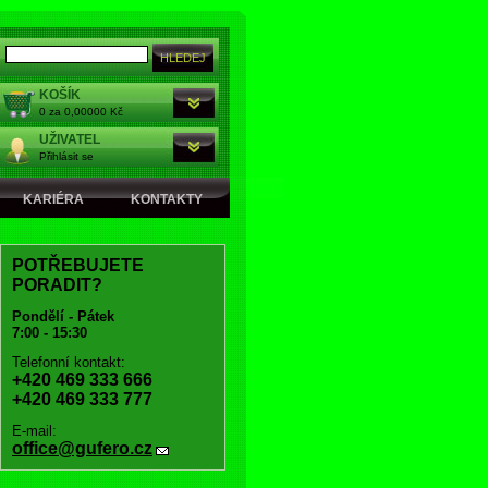
KOŠÍK
0 za 0,00000 Kč
UŽIVATEL
Přihlásit se
KARIÉRA
KONTAKTY
POTŘEBUJETE
PORADIT?
Pondělí - Pátek
7:00 - 15:30
Telefonní kontakt:
+420 469 333 666
+420 469 333 777
E-mail:
office@gufero.cz