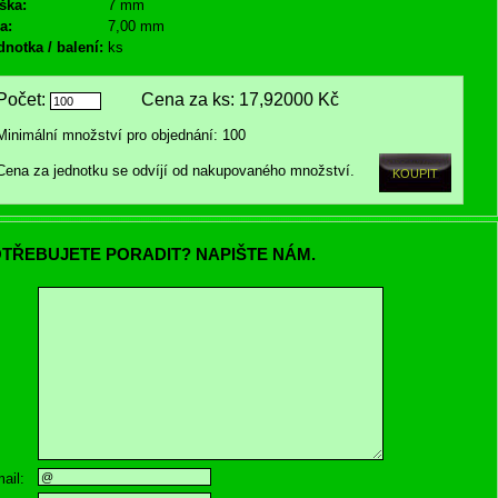
ška:
7 mm
a:
7,00 mm
dnotka / balení:
ks
Počet:
Cena za ks:
17,92000 Kč
Minimální množství pro objednání: 100
Cena za jednotku se odvíjí od nakupovaného množství.
TŘEBUJETE PORADIT? NAPIŠTE NÁM.
ail: