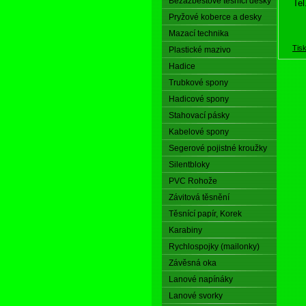
Bezazbestové těsnící desky
Tel
Pryžové koberce a desky
Mazací technika
Tis
Plastické mazivo
Hadice
Trubkové spony
Hadicové spony
Stahovací pásky
Kabelové spony
Segerové pojistné kroužky
Silentbloky
PVC Rohože
Závitová těsnění
Těsnící papír, Korek
Karabiny
Rychlospojky (mailonky)
Závěsná oka
Lanové napínáky
Lanové svorky