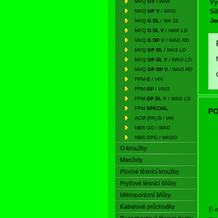
MVQ
GV
/
WAK
Vý
Síl
MVQ
GP V
/
WAG
Je
MVQ
G DL
/
WA DL
MVQ
G DL V
/
WAK LD
MVQ
G DP V
/
WAG RD
MVQ
GP DL
/
WAS LD
MVQ
GP DL V
/
WAG LD
MVQ
GP DP V
/
WAG RD
FPM
G
/
VIA
FPM
GP
/
VIAS
FPM
GP DL V
/
WAG LD
FPM
SPECIAL
PO
ACM (PA)
G
/
WA
NBR GO / WAO
NBR GPO / WASO
O-kroužky
Manžety
Ploché těsnící kroužky
Pryžové těsnící šňůry
Mikroporézní šňůry
Kabelové průchodky
E-m