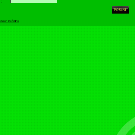
.:
knout stránku