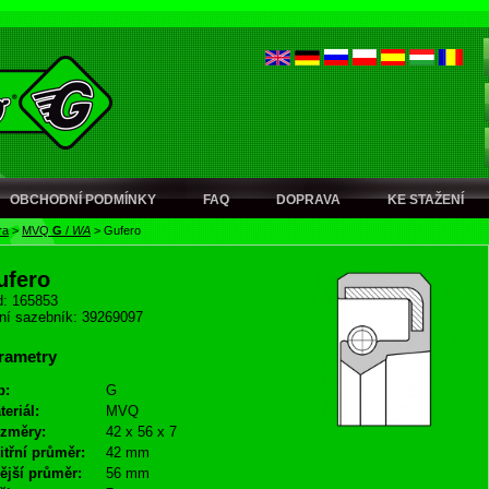
OBCHODNÍ PODMÍNKY
FAQ
DOPRAVA
KE STAŽENÍ
ra
>
MVQ
G
/
WA
>
Gufero
ufero
: 165853
ní sazebník: 39269097
rametry
p:
G
teriál:
MVQ
změry:
42 x 56 x 7
itřní průměr:
42 mm
ější průměr:
56 mm