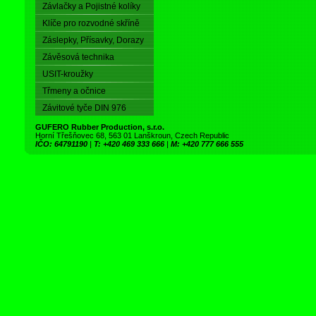
Závlačky a Pojistné kolíky
Klíče pro rozvodné skříně
Záslepky, Přísavky, Dorazy
Závěsová technika
USIT-kroužky
Třmeny a očnice
Závitové tyče DIN 976
GUFERO Rubber Production, s.r.o.
Horní Třešňovec 68, 563 01 Lanškroun, Czech Republic
IČO: 64791190
|
T: +420 469 333 666
|
M: +420 777 666 555