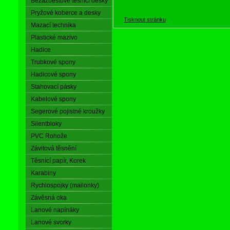
Bezazbestové těsnící desky
Pryžové koberce a desky
Tisknout stránku
Mazací technika
Plastické mazivo
Hadice
Trubkové spony
Hadicové spony
Stahovací pásky
Kabelové spony
Segerové pojistné kroužky
Silentbloky
PVC Rohože
Závitová těsnění
Těsnící papír, Korek
Karabiny
Rychlospojky (mailonky)
Závěsná oka
Lanové napínáky
Lanové svorky