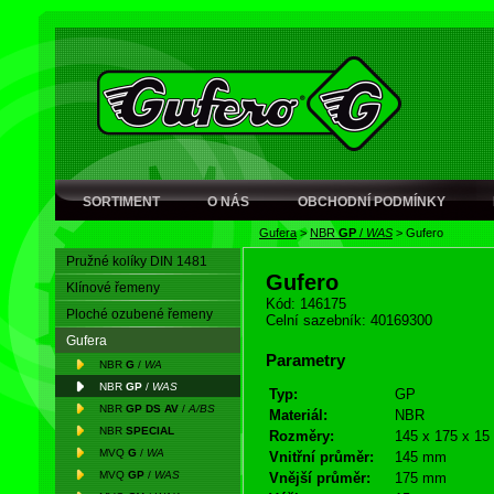
SORTIMENT
O NÁS
OBCHODNÍ PODMÍNKY
Gufera
>
NBR
GP
/
WAS
>
Gufero
Pružné kolíky DIN 1481
Gufero
Klínové řemeny
Kód: 146175
Ploché ozubené řemeny
Celní sazebník: 40169300
Gufera
Parametry
NBR
G
/
WA
NBR
GP
/
WAS
Typ:
GP
NBR
GP DS AV
/
A/BS
Materiál:
NBR
NBR
SPECIAL
Rozměry:
145 x 175 x 15
MVQ
G
/
WA
Vnitřní průměr:
145 mm
MVQ
GP
/
WAS
Vnější průměr:
175 mm