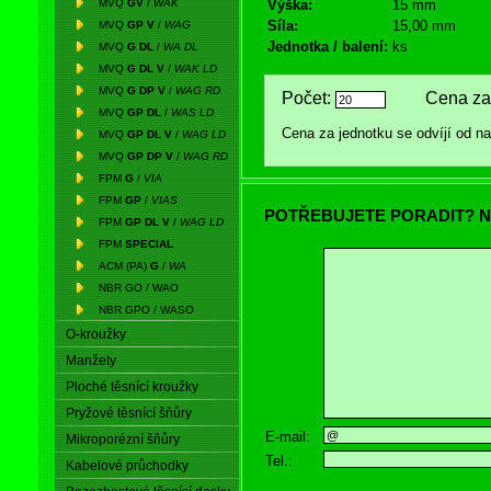
MVQ
GV
/
WAK
Výška:
15 mm
Síla:
15,00 mm
MVQ
GP V
/
WAG
Jednotka / balení:
ks
MVQ
G DL
/
WA DL
MVQ
G DL V
/
WAK LD
MVQ
G DP V
/
WAG RD
Počet:
Cena za 
MVQ
GP DL
/
WAS LD
Cena za jednotku se odvíjí od 
MVQ
GP DL V
/
WAG LD
MVQ
GP DP V
/
WAG RD
FPM
G
/
VIA
FPM
GP
/
VIAS
POTŘEBUJETE PORADIT? N
FPM
GP DL V
/
WAG LD
FPM
SPECIAL
ACM (PA)
G
/
WA
NBR GO / WAO
NBR GPO / WASO
O-kroužky
Manžety
Ploché těsnící kroužky
Pryžové těsnící šňůry
E-mail:
Mikroporézní šňůry
Tel.:
Kabelové průchodky