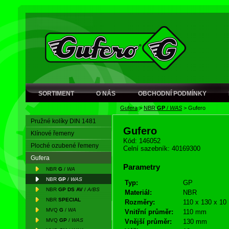
SORTIMENT
O NÁS
OBCHODNÍ PODMÍNKY
Gufera
>
NBR
GP
/
WAS
>
Gufero
Pružné kolíky DIN 1481
Gufero
Klínové řemeny
Kód: 146052
Ploché ozubené řemeny
Celní sazebník: 40169300
Gufera
Parametry
NBR
G
/
WA
NBR
GP
/
WAS
Typ:
GP
NBR
GP DS AV
/
A/BS
Materiál:
NBR
NBR
SPECIAL
Rozměry:
110 x 130 x 10
MVQ
G
/
WA
Vnitřní průměr:
110 mm
MVQ
GP
/
WAS
Vnější průměr:
130 mm