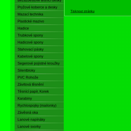
Bezazbestové těsnící desky
Pryžové koberce a desky
Tisknout stránku
Mazací technika
Plastické mazivo
Hadice
Trubkové spony
Hadicové spony
Stahovací pásky
Kabelové spony
Segerové pojistné kroužky
Silentbloky
PVC Rohože
Závitová těsnění
Těsnící papír, Korek
Karabiny
Rychlospojky (mailonky)
Závěsná oka
Lanové napínáky
Lanové svorky