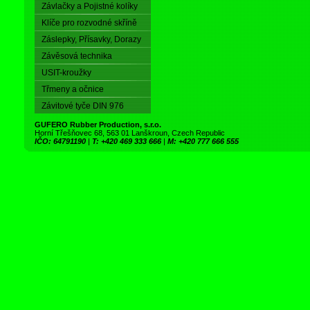
Závlačky a Pojistné kolíky
Klíče pro rozvodné skříně
Záslepky, Přísavky, Dorazy
Závěsová technika
USIT-kroužky
Třmeny a očnice
Závitové tyče DIN 976
GUFERO Rubber Production, s.r.o.
Horní Třešňovec 68, 563 01 Lanškroun, Czech Republic
IČO: 64791190
|
T: +420 469 333 666
|
M: +420 777 666 555