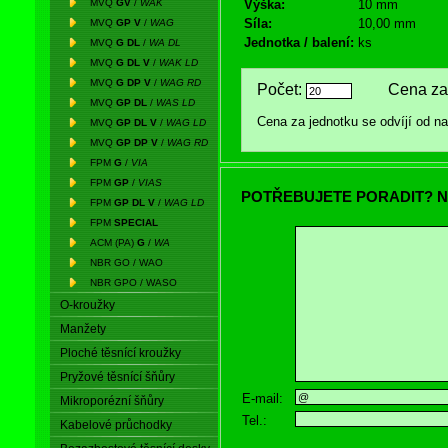
MVQ
GV
/
WAK
Výška:
10 mm
Síla:
10,00 mm
MVQ
GP V
/
WAG
Jednotka / balení:
ks
MVQ
G DL
/
WA DL
MVQ
G DL V
/
WAK LD
MVQ
G DP V
/
WAG RD
Počet:
Cena za 
MVQ
GP DL
/
WAS LD
Cena za jednotku se odvíjí od 
MVQ
GP DL V
/
WAG LD
MVQ
GP DP V
/
WAG RD
FPM
G
/
VIA
FPM
GP
/
VIAS
POTŘEBUJETE PORADIT? N
FPM
GP DL V
/
WAG LD
FPM
SPECIAL
ACM (PA)
G
/
WA
NBR GO / WAO
NBR GPO / WASO
O-kroužky
Manžety
Ploché těsnící kroužky
Pryžové těsnící šňůry
E-mail:
Mikroporézní šňůry
Tel.:
Kabelové průchodky