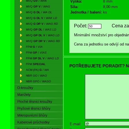
MVQ
GV
/
WAK
Výška:
8 mm
Síla:
8,00 mm
MVQ
GP V
/
WAG
Jednotka / balení:
ks
MVQ
G DL
/
WA DL
MVQ
G DL V
/
WAK LD
MVQ
G DP V
/
WAG RD
Počet:
Cena za 
MVQ
GP DL
/
WAS LD
Minimální množství pro objednán
MVQ
GP DL V
/
WAG LD
MVQ
GP DP V
/
WAG RD
Cena za jednotku se odvíjí od 
FPM
G
/
VIA
FPM
GP
/
VIAS
FPM
GP DL V
/
WAG LD
FPM
SPECIAL
POTŘEBUJETE PORADIT? N
ACM (PA)
G
/
WA
NBR GO / WAO
NBR GPO / WASO
O-kroužky
Manžety
Ploché těsnící kroužky
Pryžové těsnící šňůry
Mikroporézní šňůry
Kabelové průchodky
E-mail: