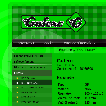
SORTIMENT
O NÁS
OBCHODNÍ PODMÍNKY
Gufera
>
NBR
GP
/
WAS
>
Gufero
Pružné kolíky DIN 1481
Gufero
Klínové řemeny
Kód: 146009
Ploché ozubené řemeny
Celní sazebník: 40169300
Gufera
Parametry
NBR
G
/
WA
NBR
GP
/
WAS
Typ:
GP
NBR
GP DS AV
/
A/BS
Materiál:
NBR
NBR
SPECIAL
Rozměry:
100 x 125 x 8
MVQ
G
/
WA
Vnitřní průměr:
100 mm
MVQ
GP
/
WAS
Vnější průměr:
125 mm