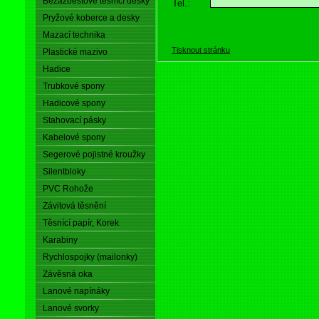
Bezazbestové těsnící desky
Tel.:
Pryžové koberce a desky
Mazací technika
Tisknout stránku
Plastické mazivo
Hadice
Trubkové spony
Hadicové spony
Stahovací pásky
Kabelové spony
Segerové pojistné kroužky
Silentbloky
PVC Rohože
Závitová těsnění
Těsnící papír, Korek
Karabiny
Rychlospojky (mailonky)
Závěsná oka
Lanové napínáky
Lanové svorky