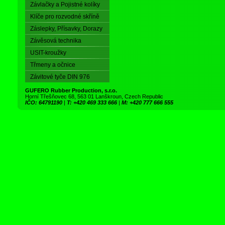
Závlačky a Pojistné kolíky
Klíče pro rozvodné skříně
Záslepky, Přísavky, Dorazy
Závěsová technika
USIT-kroužky
Třmeny a očnice
Závitové tyče DIN 976
GUFERO Rubber Production, s.r.o.
Horní Třešňovec 68, 563 01 Lanškroun, Czech Republic
IČO: 64791190
|
T: +420 469 333 666
|
M: +420 777 666 555