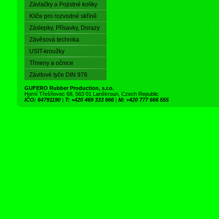
Závlačky a Pojistné kolíky
Klíče pro rozvodné skříně
Záslepky, Přísavky, Dorazy
Závěsová technika
USIT-kroužky
Třmeny a očnice
Závitové tyče DIN 976
GUFERO Rubber Production, s.r.o.
Horní Třešňovec 68, 563 01 Lanškroun, Czech Republic
IČO: 64791190
|
T: +420 469 333 666
|
M: +420 777 666 555