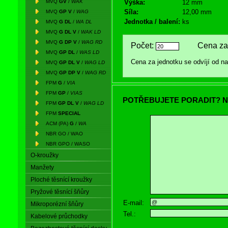
MVQ
GV
/
WAK
Výška:
12 mm
Síla:
12,00 mm
MVQ
GP V
/
WAG
Jednotka / balení:
ks
MVQ
G DL
/
WA DL
MVQ
G DL V
/
WAK LD
MVQ
G DP V
/
WAG RD
Počet:
Cena za 
MVQ
GP DL
/
WAS LD
Cena za jednotku se odvíjí od 
MVQ
GP DL V
/
WAG LD
MVQ
GP DP V
/
WAG RD
FPM
G
/
VIA
FPM
GP
/
VIAS
POTŘEBUJETE PORADIT? N
FPM
GP DL V
/
WAG LD
FPM
SPECIAL
ACM (PA)
G
/
WA
NBR GO / WAO
NBR GPO / WASO
O-kroužky
Manžety
Ploché těsnící kroužky
Pryžové těsnící šňůry
E-mail:
Mikroporézní šňůry
Tel.:
Kabelové průchodky