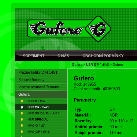
SORTIMENT
O NÁS
OBCHODNÍ PODMÍNKY
Gufera
>
NBR
GP
/
WAS
>
Gufero
Pružné kolíky DIN 1481
Gufero
Klínové řemeny
Kód: 145955
Ploché ozubené řemeny
Celní sazebník: 40169300
Gufera
Parametry
NBR
G
/
WA
NBR
GP
/
WAS
Typ:
GP
NBR
GP DS AV
/
A/BS
Materiál:
NBR
NBR
SPECIAL
Rozměry:
90 x 110 x 12
MVQ
G
/
WA
Vnitřní průměr:
90 mm
MVQ
GP
/
WAS
Vnější průměr:
110 mm