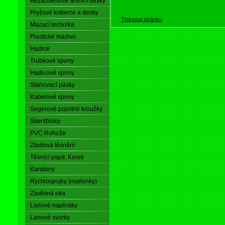
Bezazbestové těsnící desky
Pryžové koberce a desky
Tisknout stránku
Mazací technika
Plastické mazivo
Hadice
Trubkové spony
Hadicové spony
Stahovací pásky
Kabelové spony
Segerové pojistné kroužky
Silentbloky
PVC Rohože
Závitová těsnění
Těsnící papír, Korek
Karabiny
Rychlospojky (mailonky)
Závěsná oka
Lanové napínáky
Lanové svorky