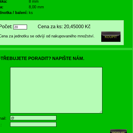
ška:
8 mm
a:
8,00 mm
dnotka / balení:
ks
Počet:
Cena za ks:
20,45000 Kč
Cena za jednotku se odvíjí od nakupovaného množství.
TŘEBUJETE PORADIT? NAPIŠTE NÁM.
ail:
.: