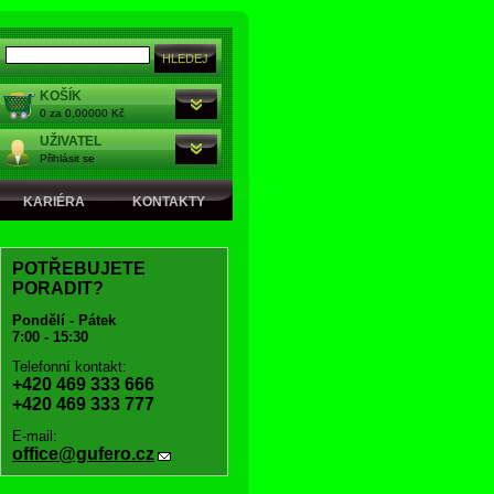
KOŠÍK
0 za 0,00000 Kč
UŽIVATEL
Přihlásit se
KARIÉRA
KONTAKTY
POTŘEBUJETE
PORADIT?
Pondělí - Pátek
7:00 - 15:30
Telefonní kontakt:
+420 469 333 666
+420 469 333 777
E-mail:
office@gufero.cz