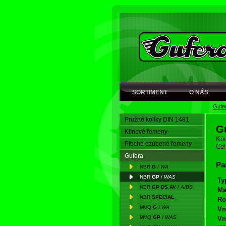
SORTIMENT
O NÁS
Gufe
Pružné kolíky DIN 1481
G
Klínové řemeny
Kód
Ploché ozubené řemeny
Cel
Gufera
Pa
NBR
G
/
WA
NBR
GP
/
WAS
Ty
NBR
GP DS AV
/
A/BS
Ma
NBR
SPECIAL
Ro
MVQ
G
/
WA
Vn
MVQ
GP
/
WAS
Vn