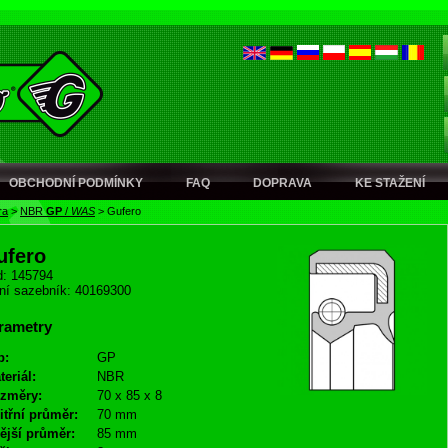
OBCHODNÍ PODMÍNKY
FAQ
DOPRAVA
KE STAŽENÍ
ra
>
NBR
GP
/
WAS
>
Gufero
ufero
: 145794
ní sazebník: 40169300
rametry
p:
GP
teriál:
NBR
změry:
70 x 85 x 8
itřní průměr:
70 mm
ější průměr:
85 mm