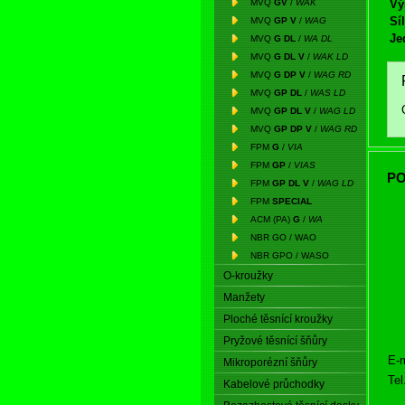
MVQ
GV
/
WAK
Vý
Síl
MVQ
GP V
/
WAG
Je
MVQ
G DL
/
WA DL
MVQ
G DL V
/
WAK LD
MVQ
G DP V
/
WAG RD
MVQ
GP DL
/
WAS LD
MVQ
GP DL V
/
WAG LD
MVQ
GP DP V
/
WAG RD
FPM
G
/
VIA
FPM
GP
/
VIAS
PO
FPM
GP DL V
/
WAG LD
FPM
SPECIAL
ACM (PA)
G
/
WA
NBR GO / WAO
NBR GPO / WASO
O-kroužky
Manžety
Ploché těsnící kroužky
Pryžové těsnící šňůry
E-m
Mikroporézní šňůry
Tel
Kabelové průchodky