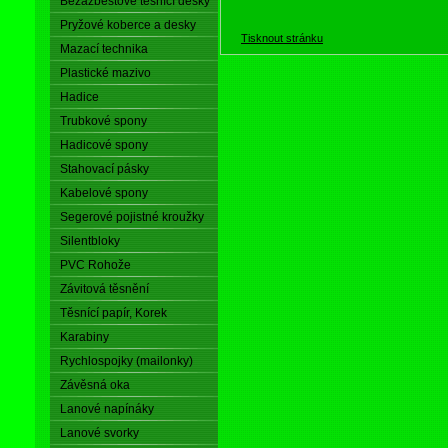
Bezazbestové těsnící desky
Pryžové koberce a desky
Tisknout stránku
Mazací technika
Plastické mazivo
Hadice
Trubkové spony
Hadicové spony
Stahovací pásky
Kabelové spony
Segerové pojistné kroužky
Silentbloky
PVC Rohože
Závitová těsnění
Těsnící papír, Korek
Karabiny
Rychlospojky (mailonky)
Závěsná oka
Lanové napínáky
Lanové svorky