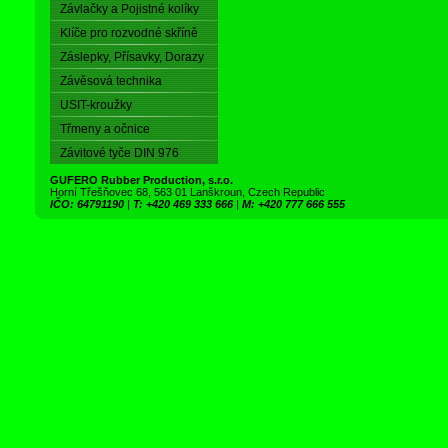
Závlačky a Pojistné kolíky
Klíče pro rozvodné skříně
Záslepky, Přísavky, Dorazy
Závěsová technika
USIT-kroužky
Třmeny a očnice
Závitové tyče DIN 976
GUFERO Rubber Production, s.r.o.
Horní Třešňovec 68, 563 01 Lanškroun, Czech Republic
IČO: 64791190
|
T: +420 469 333 666
|
M: +420 777 666 555