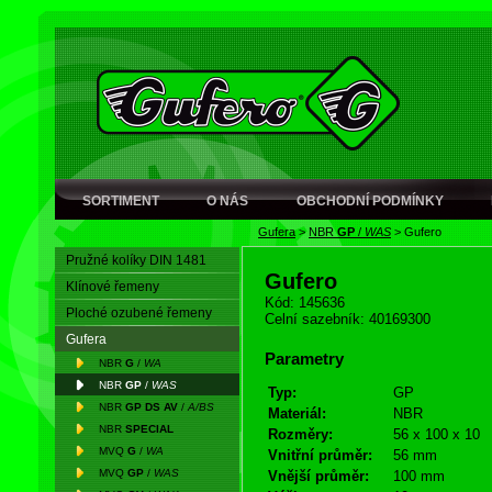
SORTIMENT
O NÁS
OBCHODNÍ PODMÍNKY
Gufera
>
NBR
GP
/
WAS
>
Gufero
Pružné kolíky DIN 1481
Gufero
Klínové řemeny
Kód: 145636
Ploché ozubené řemeny
Celní sazebník: 40169300
Gufera
Parametry
NBR
G
/
WA
NBR
GP
/
WAS
Typ:
GP
NBR
GP DS AV
/
A/BS
Materiál:
NBR
NBR
SPECIAL
Rozměry:
56 x 100 x 10
MVQ
G
/
WA
Vnitřní průměr:
56 mm
MVQ
GP
/
WAS
Vnější průměr:
100 mm