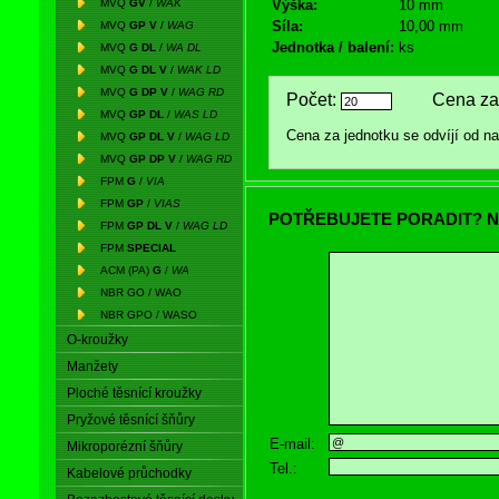
MVQ
GV
/
WAK
Výška:
10 mm
Síla:
10,00 mm
MVQ
GP V
/
WAG
Jednotka / balení:
ks
MVQ
G DL
/
WA DL
MVQ
G DL V
/
WAK LD
MVQ
G DP V
/
WAG RD
Počet:
Cena za 
MVQ
GP DL
/
WAS LD
Cena za jednotku se odvíjí od 
MVQ
GP DL V
/
WAG LD
MVQ
GP DP V
/
WAG RD
FPM
G
/
VIA
FPM
GP
/
VIAS
POTŘEBUJETE PORADIT? N
FPM
GP DL V
/
WAG LD
FPM
SPECIAL
ACM (PA)
G
/
WA
NBR GO / WAO
NBR GPO / WASO
O-kroužky
Manžety
Ploché těsnící kroužky
Pryžové těsnící šňůry
E-mail:
Mikroporézní šňůry
Tel.:
Kabelové průchodky