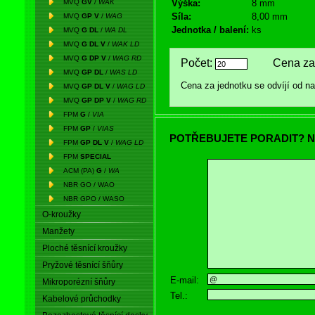
MVQ
GV
/
WAK
Výška:
8 mm
Síla:
8,00 mm
MVQ
GP V
/
WAG
Jednotka / balení:
ks
MVQ
G DL
/
WA DL
MVQ
G DL V
/
WAK LD
MVQ
G DP V
/
WAG RD
Počet:
Cena za 
MVQ
GP DL
/
WAS LD
Cena za jednotku se odvíjí od 
MVQ
GP DL V
/
WAG LD
MVQ
GP DP V
/
WAG RD
FPM
G
/
VIA
FPM
GP
/
VIAS
POTŘEBUJETE PORADIT? N
FPM
GP DL V
/
WAG LD
FPM
SPECIAL
ACM (PA)
G
/
WA
NBR GO / WAO
NBR GPO / WASO
O-kroužky
Manžety
Ploché těsnící kroužky
Pryžové těsnící šňůry
E-mail:
Mikroporézní šňůry
Tel.:
Kabelové průchodky