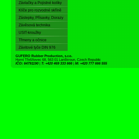
Závlačky a Pojistné kolíky
Klíče pro rozvodné skříně
Záslepky, Přísavky, Dorazy
Závěsová technika
USIT-kroužky
Třmeny a očnice
Závitové tyče DIN 976
GUFERO Rubber Production, s.r.o.
Horní Třešňovec 68, 563 01 Lanškroun, Czech Republic
IČO: 64791190
|
T: +420 469 333 666
|
M: +420 777 666 555