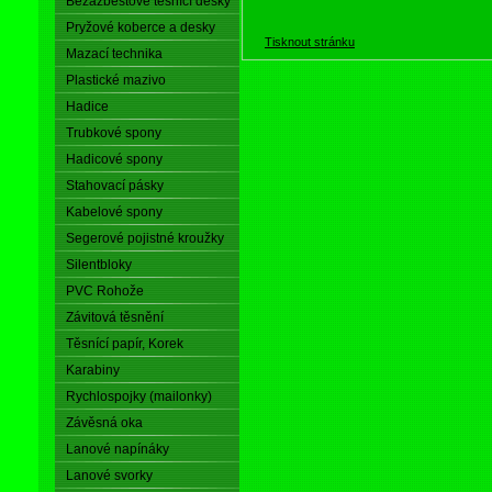
Bezazbestové těsnící desky
Pryžové koberce a desky
Tisknout stránku
Mazací technika
Plastické mazivo
Hadice
Trubkové spony
Hadicové spony
Stahovací pásky
Kabelové spony
Segerové pojistné kroužky
Silentbloky
PVC Rohože
Závitová těsnění
Těsnící papír, Korek
Karabiny
Rychlospojky (mailonky)
Závěsná oka
Lanové napínáky
Lanové svorky