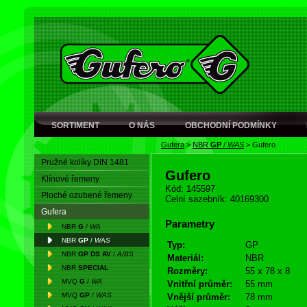
SORTIMENT
O NÁS
OBCHODNÍ PODMÍNKY
Gufera
>
NBR
GP
/
WAS
>
Gufero
Pružné kolíky DIN 1481
Gufero
Klínové řemeny
Kód: 145597
Ploché ozubené řemeny
Celní sazebník: 40169300
Gufera
Parametry
NBR
G
/
WA
NBR
GP
/
WAS
Typ:
GP
NBR
GP DS AV
/
A/BS
Materiál:
NBR
NBR
SPECIAL
Rozměry:
55 x 78 x 8
MVQ
G
/
WA
Vnitřní průměr:
55 mm
MVQ
GP
/
WAS
Vnější průměr:
78 mm