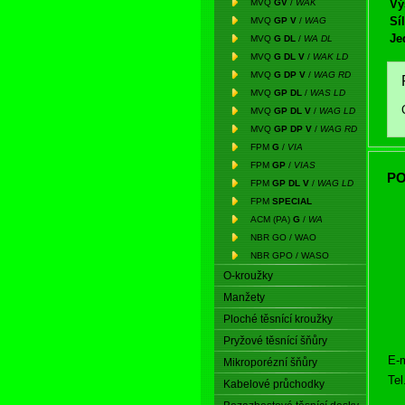
MVQ
GV
/
WAK
Vý
Síl
MVQ
GP V
/
WAG
Je
MVQ
G DL
/
WA DL
MVQ
G DL V
/
WAK LD
MVQ
G DP V
/
WAG RD
MVQ
GP DL
/
WAS LD
MVQ
GP DL V
/
WAG LD
MVQ
GP DP V
/
WAG RD
FPM
G
/
VIA
FPM
GP
/
VIAS
PO
FPM
GP DL V
/
WAG LD
FPM
SPECIAL
ACM (PA)
G
/
WA
NBR GO / WAO
NBR GPO / WASO
O-kroužky
Manžety
Ploché těsnící kroužky
Pryžové těsnící šňůry
E-m
Mikroporézní šňůry
Tel
Kabelové průchodky