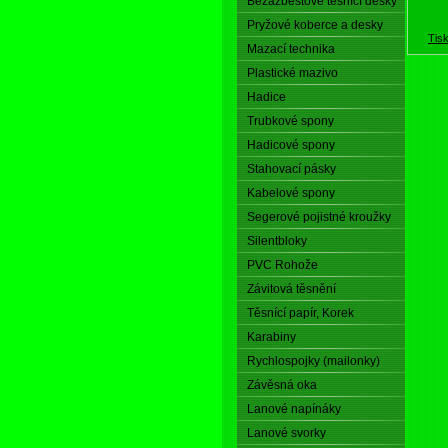
Bezazbestové těsnící desky
Pryžové koberce a desky
Tis
Mazací technika
Plastické mazivo
Hadice
Trubkové spony
Hadicové spony
Stahovací pásky
Kabelové spony
Segerové pojistné kroužky
Silentbloky
PVC Rohože
Závitová těsnění
Těsnící papír, Korek
Karabiny
Rychlospojky (mailonky)
Závěsná oka
Lanové napínáky
Lanové svorky