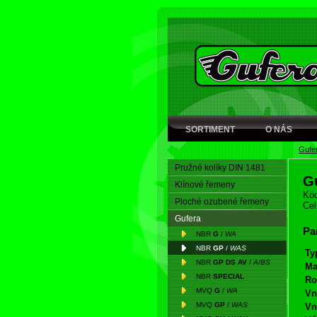
SORTIMENT
O NÁS
Gufe
Pružné kolíky DIN 1481
G
Klínové řemeny
Kód
Ploché ozubené řemeny
Cel
Gufera
Pa
NBR
G
/
WA
NBR
GP
/
WAS
Ty
NBR
GP DS AV
/
A/BS
Ma
NBR
SPECIAL
Ro
MVQ
G
/
WA
Vn
MVQ
GP
/
WAS
Vn