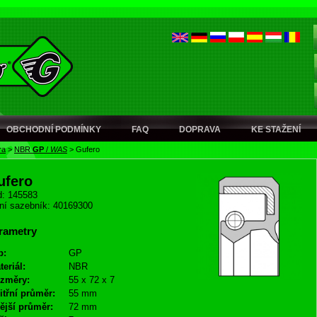
OBCHODNÍ PODMÍNKY
FAQ
DOPRAVA
KE STAŽENÍ
ra
>
NBR
GP
/
WAS
>
Gufero
ufero
: 145583
ní sazebník: 40169300
rametry
p:
GP
teriál:
NBR
změry:
55 x 72 x 7
itřní průměr:
55 mm
ější průměr:
72 mm