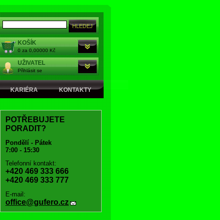
KOŠÍK
0 za 0,00000 Kč
UŽIVATEL
Přihlásit se
KARIÉRA
KONTAKTY
POTŘEBUJETE
PORADIT?
Pondělí - Pátek
7:00 - 15:30
Telefonní kontakt:
+420 469 333 666
+420 469 333 777
E-mail:
office@gufero.cz