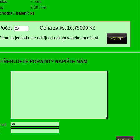
ška:
7 mm
a:
7,00 mm
dnotka / balení:
ks
Počet:
Cena za ks:
16,75000 Kč
Cena za jednotku se odvíjí od nakupovaného množství.
TŘEBUJETE PORADIT? NAPIŠTE NÁM.
ail:
.: