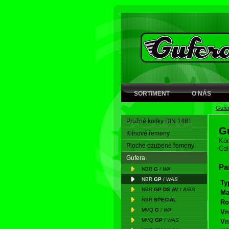
SORTIMENT
O NÁS
Gufe
Pružné kolíky DIN 1481
G
Klínové řemeny
Kód
Ploché ozubené řemeny
Cel
Gufera
Pa
NBR
G
/
WA
NBR
GP
/
WAS
Ty
NBR
GP DS AV
/
A/BS
Ma
NBR
SPECIAL
Ro
MVQ
G
/
WA
Vn
MVQ
GP
/
WAS
Vn