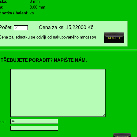
ška:
8 mm
a:
8,00 mm
dnotka / balení:
ks
Počet:
Cena za ks:
15,22000 Kč
Cena za jednotku se odvíjí od nakupovaného množství.
TŘEBUJETE PORADIT? NAPIŠTE NÁM.
ail:
.: