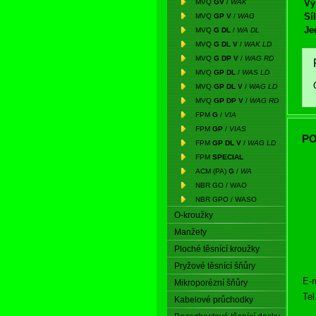
MVQ
GV
/
WAK
Vý
Síl
MVQ
GP V
/
WAG
Je
MVQ
G DL
/
WA DL
MVQ
G DL V
/
WAK LD
MVQ
G DP V
/
WAG RD
MVQ
GP DL
/
WAS LD
MVQ
GP DL V
/
WAG LD
MVQ
GP DP V
/
WAG RD
FPM
G
/
VIA
FPM
GP
/
VIAS
PO
FPM
GP DL V
/
WAG LD
FPM
SPECIAL
ACM (PA)
G
/
WA
NBR GO / WAO
NBR GPO / WASO
O-kroužky
Manžety
Ploché těsnící kroužky
Pryžové těsnící šňůry
E-m
Mikroporézní šňůry
Tel
Kabelové průchodky