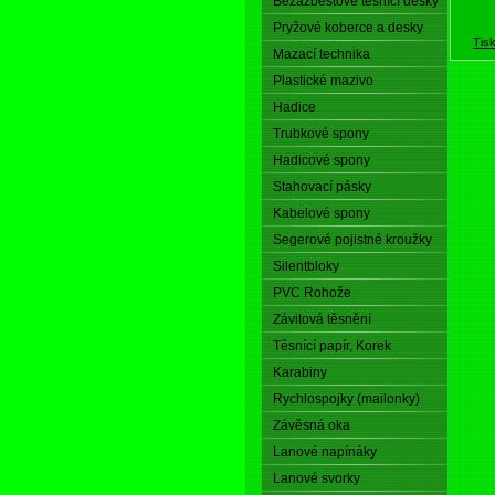
Bezazbestové těsnící desky
Pryžové koberce a desky
Tis
Mazací technika
Plastické mazivo
Hadice
Trubkové spony
Hadicové spony
Stahovací pásky
Kabelové spony
Segerové pojistné kroužky
Silentbloky
PVC Rohože
Závitová těsnění
Těsnící papír, Korek
Karabiny
Rychlospojky (mailonky)
Závěsná oka
Lanové napínáky
Lanové svorky