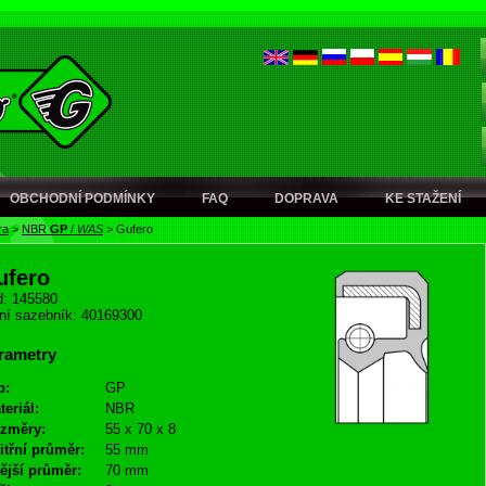
OBCHODNÍ PODMÍNKY
FAQ
DOPRAVA
KE STAŽENÍ
ra
>
NBR
GP
/
WAS
>
Gufero
ufero
: 145580
ní sazebník: 40169300
rametry
p:
GP
teriál:
NBR
změry:
55 x 70 x 8
itřní průměr:
55 mm
ější průměr:
70 mm