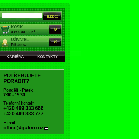
KOŠÍK
0 za 0,00000 Kč
UŽIVATEL
Přihlásit se
KARIÉRA
KONTAKTY
POTŘEBUJETE
PORADIT?
Pondělí - Pátek
7:00 - 15:30
Telefonní kontakt:
+420 469 333 666
+420 469 333 777
E-mail:
office@gufero.cz