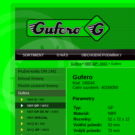
SORTIMENT
O NÁS
OBCHODNÍ PODMÍNKY
Gufera
>
NBR
GP
/
WAS
>
Gufero
Pružné kolíky DIN 1481
Gufero
Klínové řemeny
Kód: 145544
Ploché ozubené řemeny
Celní sazebník: 40169300
Gufera
Parametry
NBR
G
/
WA
NBR
GP
/
WAS
Typ:
GP
NBR
GP DS AV
/
A/BS
Materiál:
NBR
NBR
SPECIAL
Rozměry:
52 x 72 x 12
MVQ
G
/
WA
Vnitřní průměr:
52 mm
MVQ
GP
/
WAS
Vnější průměr:
72 mm