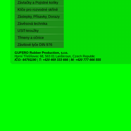
Závlačky a Pojistné kolíky
Klíče pro rozvodné skříně
Záslepky, Přísavky, Dorazy
Závěsová technika
USIT-kroužky
Třmeny a očnice
Závitové tyče DIN 976
GUFERO Rubber Production, s.r.o.
Horní Třešňovec 68, 563 01 Lanškroun, Czech Republic
IČO: 64791190
|
T: +420 469 333 666
|
M: +420 777 666 555