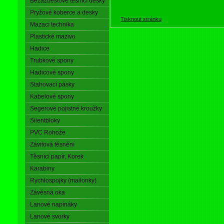
Bezazbestové těsnící desky
Pryžové koberce a desky
Tisknout stránku
Mazací technika
Plastické mazivo
Hadice
Trubkové spony
Hadicové spony
Stahovací pásky
Kabelové spony
Segerové pojistné kroužky
Silentbloky
PVC Rohože
Závitová těsnění
Těsnící papír, Korek
Karabiny
Rychlospojky (mailonky)
Závěsná oka
Lanové napínáky
Lanové svorky