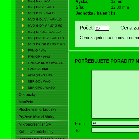
MVQ
GV
/
WAK
Výška:
12 mm
Síla:
12,00 mm
MVQ
GP V
/
WAG
Jednotka / balení:
ks
MVQ
G DL
/
WA DL
MVQ
G DL V
/
WAK LD
MVQ
G DP V
/
WAG RD
Počet:
Cena za 
MVQ
GP DL
/
WAS LD
Cena za jednotku se odvíjí od 
MVQ
GP DL V
/
WAG LD
MVQ
GP DP V
/
WAG RD
FPM
G
/
VIA
FPM
GP
/
VIAS
POTŘEBUJETE PORADIT? N
FPM
GP DL V
/
WAG LD
FPM
SPECIAL
ACM (PA)
G
/
WA
NBR GO / WAO
NBR GPO / WASO
O-kroužky
Manžety
Ploché těsnící kroužky
Pryžové těsnící šňůry
E-mail:
Mikroporézní šňůry
Tel.:
Kabelové průchodky