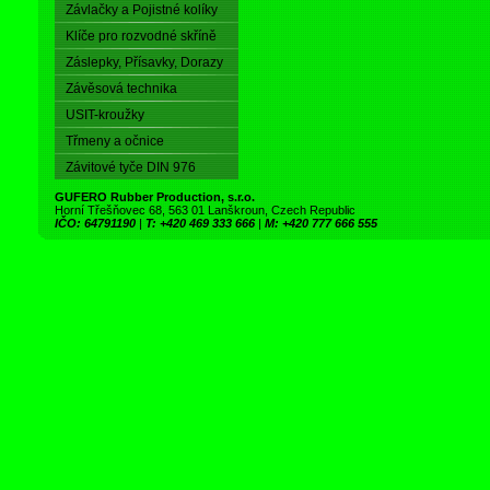
Závlačky a Pojistné kolíky
Klíče pro rozvodné skříně
Záslepky, Přísavky, Dorazy
Závěsová technika
USIT-kroužky
Třmeny a očnice
Závitové tyče DIN 976
GUFERO Rubber Production, s.r.o.
Horní Třešňovec 68, 563 01 Lanškroun, Czech Republic
IČO: 64791190
|
T: +420 469 333 666
|
M: +420 777 666 555