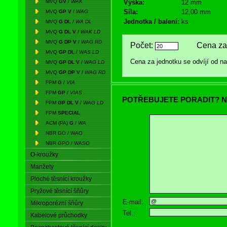
MVQ
GV
/
WAK
Výška:
12 mm
Síla:
12,00 mm
MVQ
GP V
/
WAG
Jednotka / balení:
ks
MVQ
G DL
/
WA DL
MVQ
G DL V
/
WAK LD
MVQ
G DP V
/
WAG RD
Počet:
Cena za 
MVQ
GP DL
/
WAS LD
Cena za jednotku se odvíjí od 
MVQ
GP DL V
/
WAG LD
MVQ
GP DP V
/
WAG RD
FPM
G
/
VIA
FPM
GP
/
VIAS
POTŘEBUJETE PORADIT? N
FPM
GP DL V
/
WAG LD
FPM
SPECIAL
ACM (PA)
G
/
WA
NBR GO / WAO
NBR GPO / WASO
O-kroužky
Manžety
Ploché těsnící kroužky
Pryžové těsnící šňůry
E-mail:
Mikroporézní šňůry
Tel.:
Kabelové průchodky