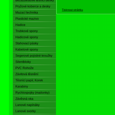
Bezazbestové těsnící desky
Pryžové koberce a desky
Tisknout stránku
Mazací technika
Plastické mazivo
Hadice
Trubkové spony
Hadicové spony
Stahovací pásky
Kabelové spony
Segerové pojistné kroužky
Silentbloky
PVC Rohože
Závitová těsnění
Těsnící papír, Korek
Karabiny
Rychlospojky (mailonky)
Závěsná oka
Lanové napínáky
Lanové svorky