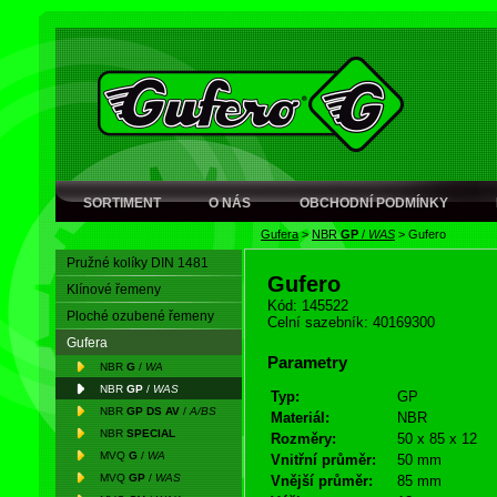
SORTIMENT
O NÁS
OBCHODNÍ PODMÍNKY
Gufera
>
NBR
GP
/
WAS
>
Gufero
Pružné kolíky DIN 1481
Gufero
Klínové řemeny
Kód: 145522
Ploché ozubené řemeny
Celní sazebník: 40169300
Gufera
Parametry
NBR
G
/
WA
NBR
GP
/
WAS
Typ:
GP
NBR
GP DS AV
/
A/BS
Materiál:
NBR
NBR
SPECIAL
Rozměry:
50 x 85 x 12
MVQ
G
/
WA
Vnitřní průměr:
50 mm
MVQ
GP
/
WAS
Vnější průměr:
85 mm