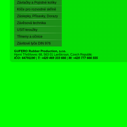
Závlačky a Pojistné kolíky
Klíče pro rozvodné skříně
Záslepky, Přísavky, Dorazy
Závěsová technika
USIT-kroužky
Třmeny a očnice
Závitové tyče DIN 976
GUFERO Rubber Production, s.r.o.
Horní Třešňovec 68, 563 01 Lanškroun, Czech Republic
IČO: 64791190
|
T: +420 469 333 666
|
M: +420 777 666 555