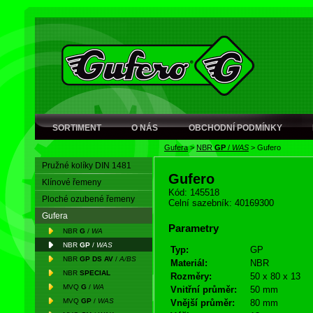
SORTIMENT
O NÁS
OBCHODNÍ PODMÍNKY
Gufera
>
NBR
GP
/
WAS
>
Gufero
Pružné kolíky DIN 1481
Gufero
Klínové řemeny
Kód: 145518
Ploché ozubené řemeny
Celní sazebník: 40169300
Gufera
Parametry
NBR
G
/
WA
NBR
GP
/
WAS
Typ:
GP
NBR
GP DS AV
/
A/BS
Materiál:
NBR
NBR
SPECIAL
Rozměry:
50 x 80 x 13
MVQ
G
/
WA
Vnitřní průměr:
50 mm
MVQ
GP
/
WAS
Vnější průměr:
80 mm