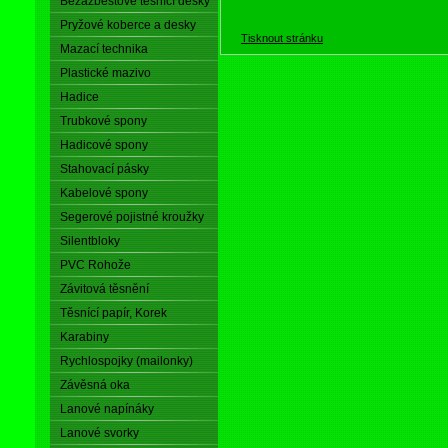
Bezazbestové těsnící desky
Pryžové koberce a desky
Tisknout stránku
Mazací technika
Plastické mazivo
Hadice
Trubkové spony
Hadicové spony
Stahovací pásky
Kabelové spony
Segerové pojistné kroužky
Silentbloky
PVC Rohože
Závitová těsnění
Těsnící papír, Korek
Karabiny
Rychlospojky (mailonky)
Závěsná oka
Lanové napínáky
Lanové svorky