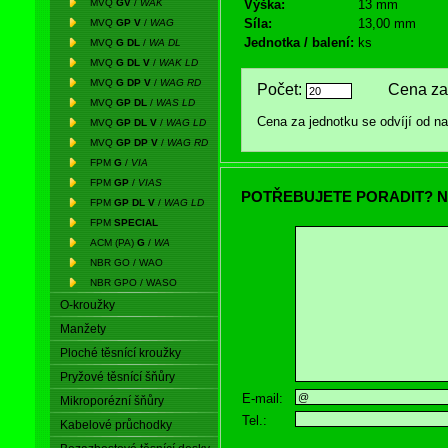
MVQ
GV
/
WAK
Výška:
13 mm
Síla:
13,00 mm
MVQ
GP V
/
WAG
Jednotka / balení:
ks
MVQ
G DL
/
WA DL
MVQ
G DL V
/
WAK LD
MVQ
G DP V
/
WAG RD
Počet:
Cena za 
MVQ
GP DL
/
WAS LD
Cena za jednotku se odvíjí od 
MVQ
GP DL V
/
WAG LD
MVQ
GP DP V
/
WAG RD
FPM
G
/
VIA
FPM
GP
/
VIAS
POTŘEBUJETE PORADIT? N
FPM
GP DL V
/
WAG LD
FPM
SPECIAL
ACM (PA)
G
/
WA
NBR GO / WAO
NBR GPO / WASO
O-kroužky
Manžety
Ploché těsnící kroužky
Pryžové těsnící šňůry
E-mail:
Mikroporézní šňůry
Tel.:
Kabelové průchodky