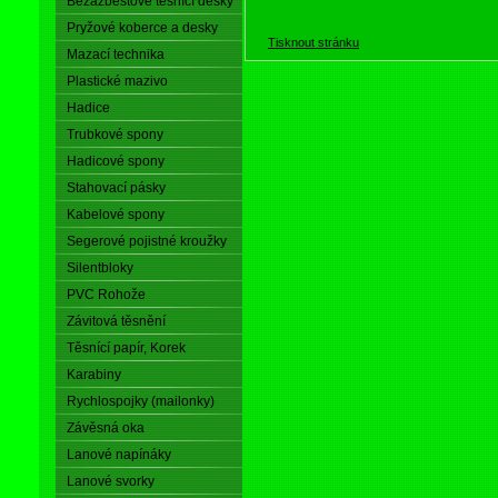
Bezazbestové těsnící desky
Pryžové koberce a desky
Tisknout stránku
Mazací technika
Plastické mazivo
Hadice
Trubkové spony
Hadicové spony
Stahovací pásky
Kabelové spony
Segerové pojistné kroužky
Silentbloky
PVC Rohože
Závitová těsnění
Těsnící papír, Korek
Karabiny
Rychlospojky (mailonky)
Závěsná oka
Lanové napínáky
Lanové svorky