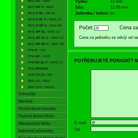
MVQ
GV
/
WAK
Výška:
12 mm
Síla:
12,00 mm
MVQ
GP V
/
WAG
Jednotka / balení:
ks
MVQ
G DL
/
WA DL
MVQ
G DL V
/
WAK LD
MVQ
G DP V
/
WAG RD
Počet:
Cena za 
MVQ
GP DL
/
WAS LD
Cena za jednotku se odvíjí od 
MVQ
GP DL V
/
WAG LD
MVQ
GP DP V
/
WAG RD
FPM
G
/
VIA
FPM
GP
/
VIAS
POTŘEBUJETE PORADIT? N
FPM
GP DL V
/
WAG LD
FPM
SPECIAL
ACM (PA)
G
/
WA
NBR GO / WAO
NBR GPO / WASO
O-kroužky
Manžety
Ploché těsnící kroužky
Pryžové těsnící šňůry
E-mail:
Mikroporézní šňůry
Tel.:
Kabelové průchodky