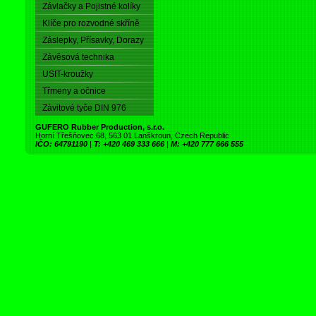
Závlačky a Pojistné kolíky
Klíče pro rozvodné skříně
Záslepky, Přísavky, Dorazy
Závěsová technika
USIT-kroužky
Třmeny a očnice
Závitové tyče DIN 976
GUFERO Rubber Production, s.r.o.
Horní Třešňovec 68, 563 01 Lanškroun, Czech Republic
IČO: 64791190
|
T: +420 469 333 666
|
M: +420 777 666 555