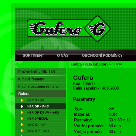
SORTIMENT
O NÁS
OBCHODNÍ PODMÍNKY
Gufera
>
NBR
GP
/
WAS
>
Gufero
Pružné kolíky DIN 1481
Gufero
Klínové řemeny
Kód: 145517
Ploché ozubené řemeny
Celní sazebník: 40169300
Gufera
Parametry
NBR
G
/
WA
NBR
GP
/
WAS
Typ:
GP
NBR
GP DS AV
/
A/BS
Materiál:
NBR
NBR
SPECIAL
Rozměry:
50 x 80 x 12
MVQ
G
/
WA
Vnitřní průměr:
50 mm
MVQ
GP
/
WAS
Vnější průměr:
80 mm