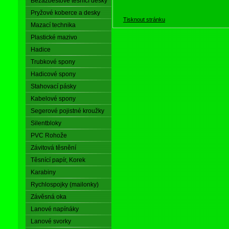
Bezazbestové těsnící desky
Pryžové koberce a desky
Tisknout stránku
Mazací technika
Plastické mazivo
Hadice
Trubkové spony
Hadicové spony
Stahovací pásky
Kabelové spony
Segerové pojistné kroužky
Silentbloky
PVC Rohože
Závitová těsnění
Těsnící papír, Korek
Karabiny
Rychlospojky (mailonky)
Závěsná oka
Lanové napínáky
Lanové svorky