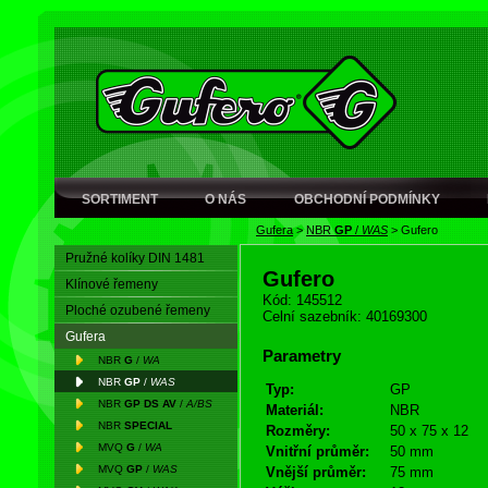
SORTIMENT
O NÁS
OBCHODNÍ PODMÍNKY
Gufera
>
NBR
GP
/
WAS
>
Gufero
Pružné kolíky DIN 1481
Gufero
Klínové řemeny
Kód: 145512
Ploché ozubené řemeny
Celní sazebník: 40169300
Gufera
Parametry
NBR
G
/
WA
NBR
GP
/
WAS
Typ:
GP
NBR
GP DS AV
/
A/BS
Materiál:
NBR
NBR
SPECIAL
Rozměry:
50 x 75 x 12
MVQ
G
/
WA
Vnitřní průměr:
50 mm
MVQ
GP
/
WAS
Vnější průměr:
75 mm