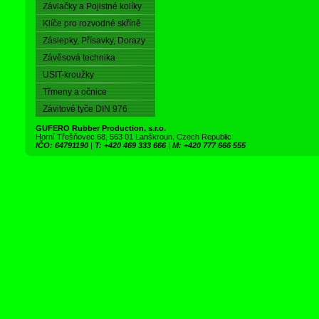
Závlačky a Pojistné kolíky
Klíče pro rozvodné skříně
Záslepky, Přísavky, Dorazy
Závěsová technika
USIT-kroužky
Třmeny a očnice
Závitové tyče DIN 976
GUFERO Rubber Production, s.r.o.
Horní Třešňovec 68, 563 01 Lanškroun, Czech Republic
IČO: 64791190
|
T: +420 469 333 666
|
M: +420 777 666 555