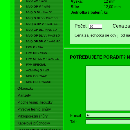
MVQ
GV
/
WAK
Výška:
12 mm
Síla:
12,00 mm
MVQ
GP V
/
WAG
Jednotka / balení:
ks
MVQ
G DL
/
WA DL
MVQ
G DL V
/
WAK LD
MVQ
G DP V
/
WAG RD
Počet:
Cena za 
MVQ
GP DL
/
WAS LD
Cena za jednotku se odvíjí od 
MVQ
GP DL V
/
WAG LD
MVQ
GP DP V
/
WAG RD
FPM
G
/
VIA
FPM
GP
/
VIAS
POTŘEBUJETE PORADIT? N
FPM
GP DL V
/
WAG LD
FPM
SPECIAL
ACM (PA)
G
/
WA
NBR GO / WAO
NBR GPO / WASO
O-kroužky
Manžety
Ploché těsnící kroužky
Pryžové těsnící šňůry
E-mail:
Mikroporézní šňůry
Tel.:
Kabelové průchodky