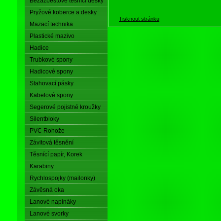
Bezazbestové těsnící desky
Pryžové koberce a desky
Tisknout stránku
Mazací technika
Plastické mazivo
Hadice
Trubkové spony
Hadicové spony
Stahovací pásky
Kabelové spony
Segerové pojistné kroužky
Silentbloky
PVC Rohože
Závitová těsnění
Těsnící papír, Korek
Karabiny
Rychlospojky (mailonky)
Závěsná oka
Lanové napínáky
Lanové svorky