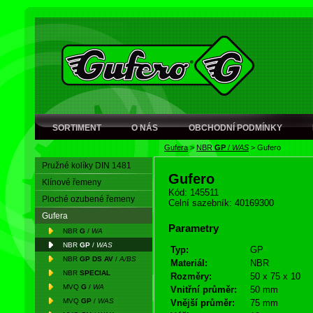
SORTIMENT
O NÁS
OBCHODNÍ PODMÍNKY
Gufera
>
NBR
GP
/
WAS
>
Gufero
Pružné kolíky DIN 1481
Gufero
Klínové řemeny
Kód: 145511
Ploché ozubené řemeny
Celní sazebník: 40169300
Gufera
Parametry
NBR
G
/
WA
NBR
GP
/
WAS
Typ:
GP
NBR
GP DS AV
/
A/BS
Materiál:
NBR
NBR
SPECIAL
Rozměry:
50 x 75 x 10
MVQ
G
/
WA
Vnitřní průměr:
50 mm
MVQ
GP
/
WAS
Vnější průměr:
75 mm