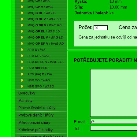
MVQ
GV
/
WAK
Výška:
10 mm
Síla:
10,00 mm
MVQ
GP V
/
WAG
Jednotka / balení:
ks
MVQ
G DL
/
WA DL
MVQ
G DL V
/
WAK LD
MVQ
G DP V
/
WAG RD
Počet:
Cena za 
MVQ
GP DL
/
WAS LD
Cena za jednotku se odvíjí od 
MVQ
GP DL V
/
WAG LD
MVQ
GP DP V
/
WAG RD
FPM
G
/
VIA
FPM
GP
/
VIAS
POTŘEBUJETE PORADIT? N
FPM
GP DL V
/
WAG LD
FPM
SPECIAL
ACM (PA)
G
/
WA
NBR GO / WAO
NBR GPO / WASO
O-kroužky
Manžety
Ploché těsnící kroužky
Pryžové těsnící šňůry
E-mail:
Mikroporézní šňůry
Tel.:
Kabelové průchodky