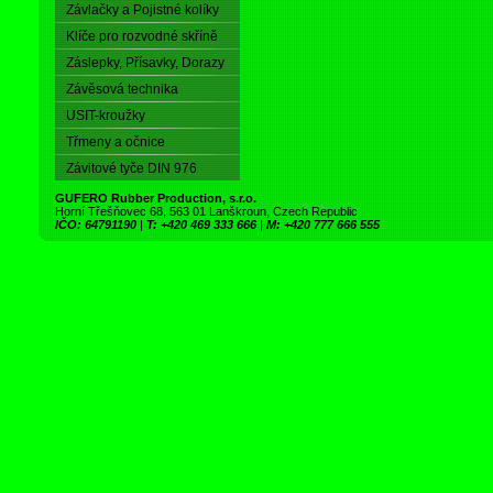
Závlačky a Pojistné kolíky
Klíče pro rozvodné skříně
Záslepky, Přísavky, Dorazy
Závěsová technika
USIT-kroužky
Třmeny a očnice
Závitové tyče DIN 976
GUFERO Rubber Production, s.r.o.
Horní Třešňovec 68, 563 01 Lanškroun, Czech Republic
IČO: 64791190
|
T: +420 469 333 666
|
M: +420 777 666 555