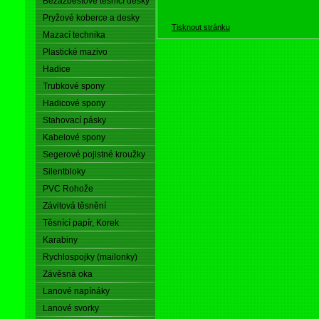
Bezazbestové těsnící desky
Pryžové koberce a desky
Tisknout stránku
Mazací technika
Plastické mazivo
Hadice
Trubkové spony
Hadicové spony
Stahovací pásky
Kabelové spony
Segerové pojistné kroužky
Silentbloky
PVC Rohože
Závitová těsnění
Těsnící papír, Korek
Karabiny
Rychlospojky (mailonky)
Závěsná oka
Lanové napínáky
Lanové svorky