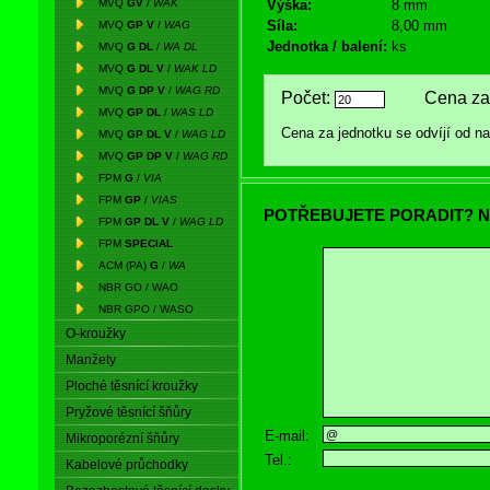
MVQ
GV
/
WAK
Výška:
8 mm
Síla:
8,00 mm
MVQ
GP V
/
WAG
Jednotka / balení:
ks
MVQ
G DL
/
WA DL
MVQ
G DL V
/
WAK LD
MVQ
G DP V
/
WAG RD
Počet:
Cena za 
MVQ
GP DL
/
WAS LD
Cena za jednotku se odvíjí od 
MVQ
GP DL V
/
WAG LD
MVQ
GP DP V
/
WAG RD
FPM
G
/
VIA
FPM
GP
/
VIAS
POTŘEBUJETE PORADIT? N
FPM
GP DL V
/
WAG LD
FPM
SPECIAL
ACM (PA)
G
/
WA
NBR GO / WAO
NBR GPO / WASO
O-kroužky
Manžety
Ploché těsnící kroužky
Pryžové těsnící šňůry
E-mail:
Mikroporézní šňůry
Tel.:
Kabelové průchodky