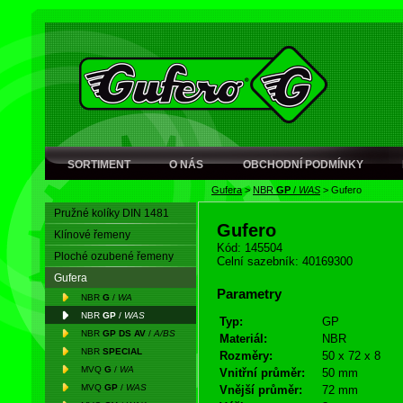
SORTIMENT
O NÁS
OBCHODNÍ PODMÍNKY
Gufera
>
NBR
GP
/
WAS
>
Gufero
Pružné kolíky DIN 1481
Gufero
Klínové řemeny
Kód: 145504
Ploché ozubené řemeny
Celní sazebník: 40169300
Gufera
Parametry
NBR
G
/
WA
NBR
GP
/
WAS
Typ:
GP
NBR
GP DS AV
/
A/BS
Materiál:
NBR
NBR
SPECIAL
Rozměry:
50 x 72 x 8
MVQ
G
/
WA
Vnitřní průměr:
50 mm
MVQ
GP
/
WAS
Vnější průměr:
72 mm