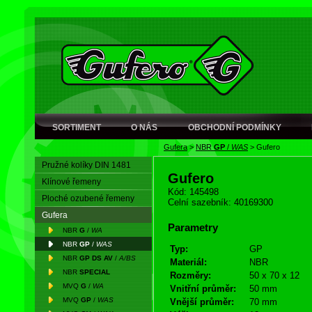
SORTIMENT
O NÁS
OBCHODNÍ PODMÍNKY
Gufera
>
NBR
GP
/
WAS
>
Gufero
Pružné kolíky DIN 1481
Gufero
Klínové řemeny
Kód: 145498
Ploché ozubené řemeny
Celní sazebník: 40169300
Gufera
Parametry
NBR
G
/
WA
NBR
GP
/
WAS
Typ:
GP
NBR
GP DS AV
/
A/BS
Materiál:
NBR
NBR
SPECIAL
Rozměry:
50 x 70 x 12
MVQ
G
/
WA
Vnitřní průměr:
50 mm
MVQ
GP
/
WAS
Vnější průměr:
70 mm