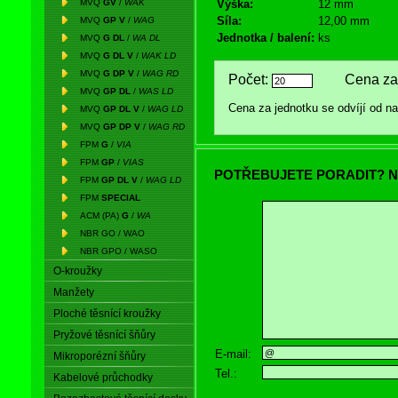
MVQ
GV
/
WAK
Výška:
12 mm
Síla:
12,00 mm
MVQ
GP V
/
WAG
Jednotka / balení:
ks
MVQ
G DL
/
WA DL
MVQ
G DL V
/
WAK LD
MVQ
G DP V
/
WAG RD
Počet:
Cena za 
MVQ
GP DL
/
WAS LD
Cena za jednotku se odvíjí od 
MVQ
GP DL V
/
WAG LD
MVQ
GP DP V
/
WAG RD
FPM
G
/
VIA
FPM
GP
/
VIAS
POTŘEBUJETE PORADIT? N
FPM
GP DL V
/
WAG LD
FPM
SPECIAL
ACM (PA)
G
/
WA
NBR GO / WAO
NBR GPO / WASO
O-kroužky
Manžety
Ploché těsnící kroužky
Pryžové těsnící šňůry
E-mail:
Mikroporézní šňůry
Tel.:
Kabelové průchodky