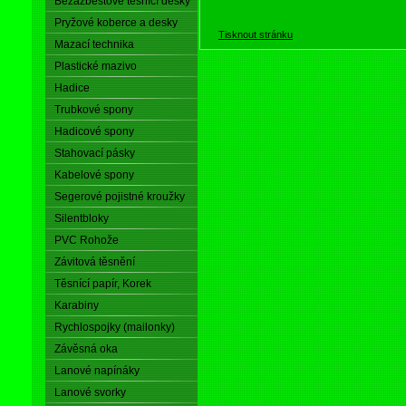
Bezazbestové těsnící desky
Pryžové koberce a desky
Tisknout stránku
Mazací technika
Plastické mazivo
Hadice
Trubkové spony
Hadicové spony
Stahovací pásky
Kabelové spony
Segerové pojistné kroužky
Silentbloky
PVC Rohože
Závitová těsnění
Těsnící papír, Korek
Karabiny
Rychlospojky (mailonky)
Závěsná oka
Lanové napínáky
Lanové svorky