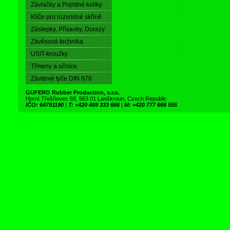
Závlačky a Pojistné kolíky
Klíče pro rozvodné skříně
Záslepky, Přísavky, Dorazy
Závěsová technika
USIT-kroužky
Třmeny a očnice
Závitové tyče DIN 976
GUFERO Rubber Production, s.r.o.
Horní Třešňovec 68, 563 01 Lanškroun, Czech Republic
IČO: 64791190
|
T: +420 469 333 666
|
M: +420 777 666 555