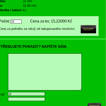
ška:
11 mm
a:
11,00 mm
dnotka / balení:
ks
Počet:
Cena za ks:
15,22000 Kč
Cena za jednotku se odvíjí od nakupovaného množství.
TŘEBUJETE PORADIT? NAPIŠTE NÁM.
ail:
.: