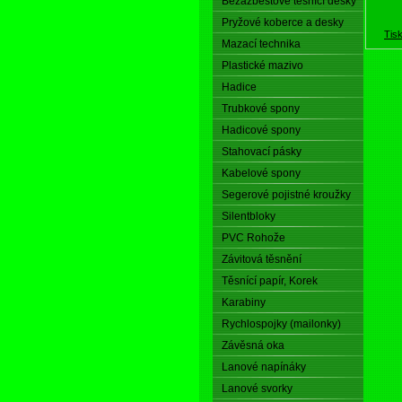
Bezazbestové těsnící desky
Pryžové koberce a desky
Tis
Mazací technika
Plastické mazivo
Hadice
Trubkové spony
Hadicové spony
Stahovací pásky
Kabelové spony
Segerové pojistné kroužky
Silentbloky
PVC Rohože
Závitová těsnění
Těsnící papír, Korek
Karabiny
Rychlospojky (mailonky)
Závěsná oka
Lanové napínáky
Lanové svorky