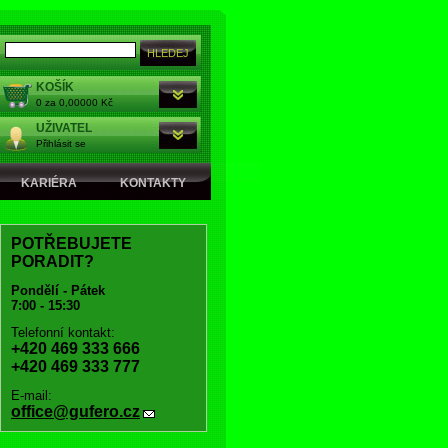
KOŠÍK
0 za 0,00000 Kč
UŽIVATEL
Přihlásit se
KARIÉRA
KONTAKTY
POTŘEBUJETE
PORADIT?
Pondělí - Pátek
7:00 - 15:30
Telefonní kontakt:
+420 469 333 666
+420 469 333 777
E-mail:
office@gufero.cz