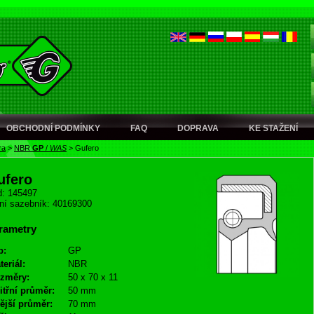
OBCHODNÍ PODMÍNKY
FAQ
DOPRAVA
KE STAŽENÍ
ra
>
NBR
GP
/
WAS
>
Gufero
ufero
: 145497
ní sazebník: 40169300
rametry
p:
GP
teriál:
NBR
změry:
50 x 70 x 11
itřní průměr:
50 mm
ější průměr:
70 mm