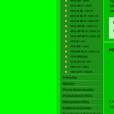
MVQ
GV
/
WAK
Vý
Síl
MVQ
GP V
/
WAG
Je
MVQ
G DL
/
WA DL
MVQ
G DL V
/
WAK LD
MVQ
G DP V
/
WAG RD
MVQ
GP DL
/
WAS LD
MVQ
GP DL V
/
WAG LD
MVQ
GP DP V
/
WAG RD
FPM
G
/
VIA
FPM
GP
/
VIAS
PO
FPM
GP DL V
/
WAG LD
FPM
SPECIAL
ACM (PA)
G
/
WA
NBR GO / WAO
NBR GPO / WASO
O-kroužky
Manžety
Ploché těsnící kroužky
Pryžové těsnící šňůry
E-m
Mikroporézní šňůry
Tel
Kabelové průchodky