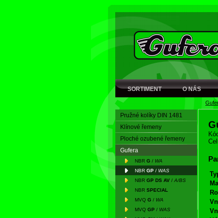
SORTIMENT
O NÁS
Gufe
Pružné kolíky DIN 1481
G
Klínové řemeny
Kód
Ploché ozubené řemeny
Cel
Gufera
Pa
NBR
G
/
WA
NBR
GP
/
WAS
Ty
NBR
GP DS AV
/
A/BS
Ma
NBR
SPECIAL
Ro
MVQ
G
/
WA
Vn
MVQ
GP
/
WAS
Vn