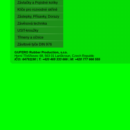
Závlačky a Pojistné kolíky
Klíče pro rozvodné skříně
Záslepky, Přísavky, Dorazy
Závěsová technika
USIT-kroužky
Třmeny a očnice
Závitové tyče DIN 976
GUFERO Rubber Production, s.r.o.
Horní Třešňovec 68, 563 01 Lanškroun, Czech Republic
IČO: 64791190
|
T: +420 469 333 666
|
M: +420 777 666 555