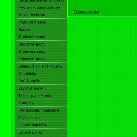
Bezazbestové těsnící desky
Pryžové koberce a desky
Tisknout stránku
Mazací technika
Plastické mazivo
Hadice
Trubkové spony
Hadicové spony
Stahovací pásky
Kabelové spony
Segerové pojistné kroužky
Silentbloky
PVC Rohože
Závitová těsnění
Těsnící papír, Korek
Karabiny
Rychlospojky (mailonky)
Závěsná oka
Lanové napínáky
Lanové svorky