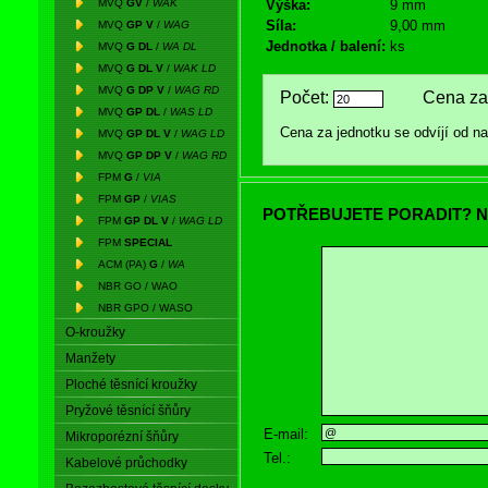
MVQ
GV
/
WAK
Výška:
9 mm
Síla:
9,00 mm
MVQ
GP V
/
WAG
Jednotka / balení:
ks
MVQ
G DL
/
WA DL
MVQ
G DL V
/
WAK LD
MVQ
G DP V
/
WAG RD
Počet:
Cena za 
MVQ
GP DL
/
WAS LD
Cena za jednotku se odvíjí od 
MVQ
GP DL V
/
WAG LD
MVQ
GP DP V
/
WAG RD
FPM
G
/
VIA
FPM
GP
/
VIAS
POTŘEBUJETE PORADIT? N
FPM
GP DL V
/
WAG LD
FPM
SPECIAL
ACM (PA)
G
/
WA
NBR GO / WAO
NBR GPO / WASO
O-kroužky
Manžety
Ploché těsnící kroužky
Pryžové těsnící šňůry
E-mail:
Mikroporézní šňůry
Tel.:
Kabelové průchodky