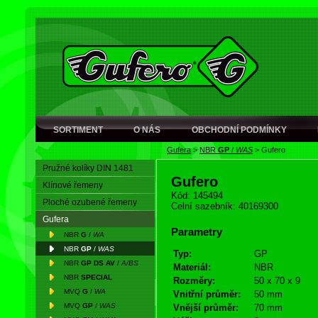
SORTIMENT
O NÁS
OBCHODNÍ PODMÍNKY
Gufera
>
NBR
GP
/
WAS
>
Gufero
Pružné kolíky DIN 1481
Gufero
Klínové řemeny
Kód: 145494
Ploché ozubené řemeny
Celní sazebník: 40169300
Gufera
Parametry
NBR
G
/
WA
NBR
GP
/
WAS
Typ:
GP
NBR
GP DS AV
/
A/BS
Materiál:
NBR
NBR
SPECIAL
Rozměry:
50 x 70 x 9
MVQ
G
/
WA
Vnitřní průměr:
50 mm
MVQ
GP
/
WAS
Vnější průměr:
70 mm