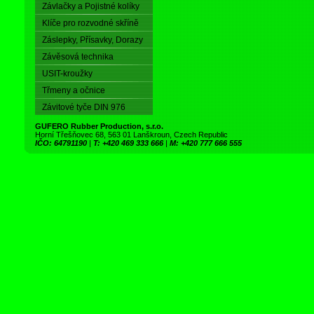
Závlačky a Pojistné kolíky
Klíče pro rozvodné skříně
Záslepky, Přísavky, Dorazy
Závěsová technika
USIT-kroužky
Třmeny a očnice
Závitové tyče DIN 976
GUFERO Rubber Production, s.r.o.
Horní Třešňovec 68, 563 01 Lanškroun, Czech Republic
IČO: 64791190
|
T: +420 469 333 666
|
M: +420 777 666 555