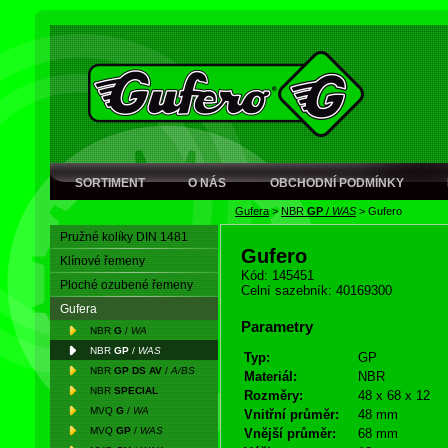
SORTIMENT
O NÁS
OBCHODNÍ PODMÍNKY
Gufera
>
NBR
GP
/
WAS
>
Gufero
Pružné kolíky DIN 1481
Gufero
Klínové řemeny
Kód: 145451
Ploché ozubené řemeny
Celní sazebník: 40169300
Gufera
Parametry
NBR
G
/
WA
NBR
GP
/
WAS
Typ:
GP
NBR
GP DS AV
/
A/BS
Materiál:
NBR
NBR
SPECIAL
Rozměry:
48 x 68 x 12
MVQ
G
/
WA
Vnitřní průměr:
48 mm
MVQ
GP
/
WAS
Vnější průměr:
68 mm