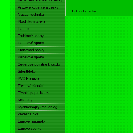
Bezazbestové těsnící desky
Pryžové koberce a desky
Tisknout stránku
Mazací technika
Plastické mazivo
Hadice
Trubkové spony
Hadicové spony
Stahovací pásky
Kabelové spony
Segerové pojistné kroužky
Silentbloky
PVC Rohože
Závitová těsnění
Těsnící papír, Korek
Karabiny
Rychlospojky (mailonky)
Závěsná oka
Lanové napínáky
Lanové svorky