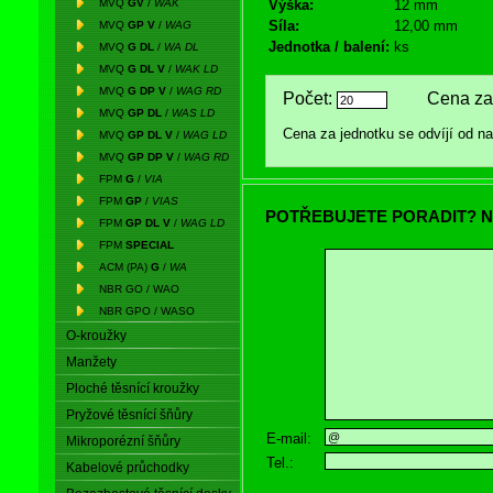
MVQ
GV
/
WAK
Výška:
12 mm
Síla:
12,00 mm
MVQ
GP V
/
WAG
Jednotka / balení:
ks
MVQ
G DL
/
WA DL
MVQ
G DL V
/
WAK LD
MVQ
G DP V
/
WAG RD
Počet:
Cena za 
MVQ
GP DL
/
WAS LD
Cena za jednotku se odvíjí od 
MVQ
GP DL V
/
WAG LD
MVQ
GP DP V
/
WAG RD
FPM
G
/
VIA
FPM
GP
/
VIAS
POTŘEBUJETE PORADIT? N
FPM
GP DL V
/
WAG LD
FPM
SPECIAL
ACM (PA)
G
/
WA
NBR GO / WAO
NBR GPO / WASO
O-kroužky
Manžety
Ploché těsnící kroužky
Pryžové těsnící šňůry
E-mail:
Mikroporézní šňůry
Tel.:
Kabelové průchodky