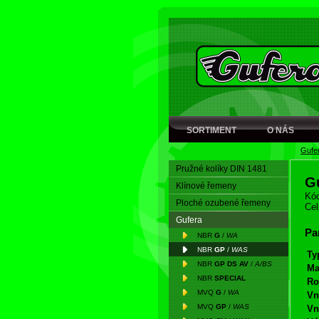
SORTIMENT
O NÁS
Gufe
Pružné kolíky DIN 1481
G
Klínové řemeny
Kód
Ploché ozubené řemeny
Cel
Gufera
Pa
NBR
G
/
WA
NBR
GP
/
WAS
Ty
NBR
GP DS AV
/
A/BS
Ma
NBR
SPECIAL
Ro
MVQ
G
/
WA
Vn
MVQ
GP
/
WAS
Vn