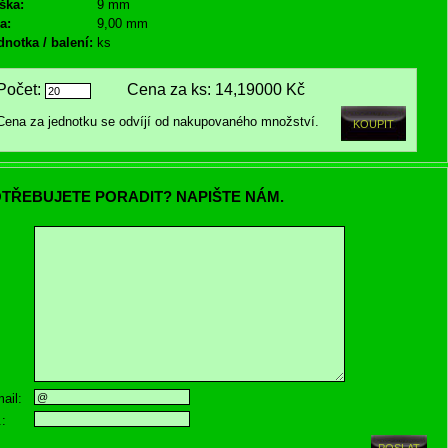
ška:
9 mm
a:
9,00 mm
dnotka / balení:
ks
Počet:
Cena za ks:
14,19000 Kč
Cena za jednotku se odvíjí od nakupovaného množství.
TŘEBUJETE PORADIT? NAPIŠTE NÁM.
ail:
.: