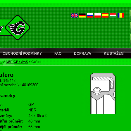
OBCHODNÍ PODMÍNKY
FAQ
DOPRAVA
KE STAŽENÍ
ra
>
NBR
GP
/
WAS
>
Gufero
ufero
: 145442
ní sazebník: 40169300
rametry
p:
GP
teriál:
NBR
změry:
48 x 65 x 9
itřní průměr:
48 mm
ější průměr:
65 mm