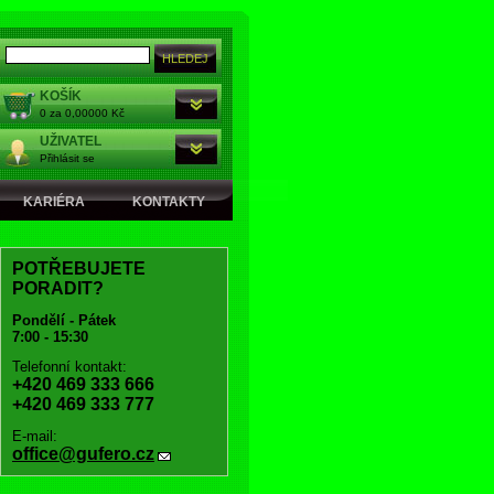
KOŠÍK
0 za 0,00000 Kč
UŽIVATEL
Přihlásit se
KARIÉRA
KONTAKTY
POTŘEBUJETE
PORADIT?
Pondělí - Pátek
7:00 - 15:30
Telefonní kontakt:
+420 469 333 666
+420 469 333 777
E-mail:
office@gufero.cz