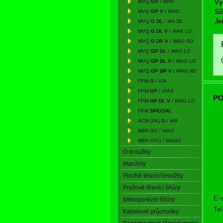
MVQ
GV
/
WAK
Vý
Síl
MVQ
GP V
/
WAG
Je
MVQ
G DL
/
WA DL
MVQ
G DL V
/
WAK LD
MVQ
G DP V
/
WAG RD
MVQ
GP DL
/
WAS LD
MVQ
GP DL V
/
WAG LD
MVQ
GP DP V
/
WAG RD
FPM
G
/
VIA
FPM
GP
/
VIAS
PO
FPM
GP DL V
/
WAG LD
FPM
SPECIAL
ACM (PA)
G
/
WA
NBR GO / WAO
NBR GPO / WASO
O-kroužky
Manžety
Ploché těsnící kroužky
Pryžové těsnící šňůry
E-m
Mikroporézní šňůry
Tel
Kabelové průchodky