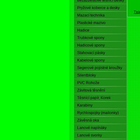
Bezazbestové těsnící desky
Pryžové koberce a desky
Tis
Mazací technika
Plastické mazivo
Hadice
Trubkové spony
Hadicové spony
Stahovací pásky
Kabelové spony
Segerové pojistné kroužky
Silentbloky
PVC Rohože
Závitová těsnění
Těsnící papír, Korek
Karabiny
Rychlospojky (mailonky)
Závěsná oka
Lanové napínáky
Lanové svorky