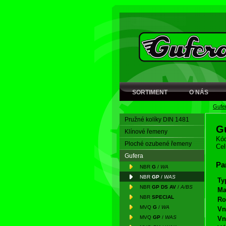
SORTIMENT
O NÁS
Gufe
Pružné kolíky DIN 1481
G
Klínové řemeny
Kód
Ploché ozubené řemeny
Cel
Gufera
Pa
NBR
G
/
WA
NBR
GP
/
WAS
Ty
NBR
GP DS AV
/
A/BS
Ma
NBR
SPECIAL
Ro
MVQ
G
/
WA
Vn
MVQ
GP
/
WAS
Vn