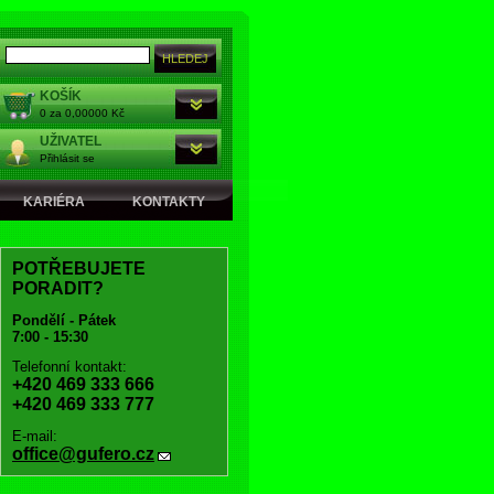
KOŠÍK
0 za 0,00000 Kč
UŽIVATEL
Přihlásit se
KARIÉRA
KONTAKTY
POTŘEBUJETE
PORADIT?
Pondělí - Pátek
7:00 - 15:30
Telefonní kontakt:
+420 469 333 666
+420 469 333 777
E-mail:
office@gufero.cz