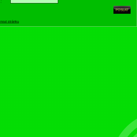
.:
knout stránku