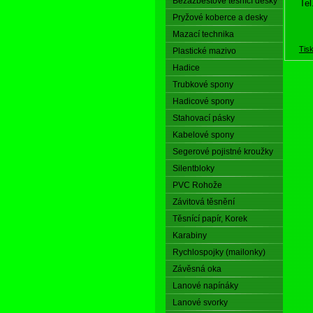
Bezazbestové těsnící desky
Tel
Pryžové koberce a desky
Mazací technika
Tis
Plastické mazivo
Hadice
Trubkové spony
Hadicové spony
Stahovací pásky
Kabelové spony
Segerové pojistné kroužky
Silentbloky
PVC Rohože
Závitová těsnění
Těsnící papír, Korek
Karabiny
Rychlospojky (mailonky)
Závěsná oka
Lanové napínáky
Lanové svorky