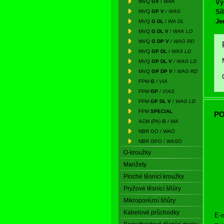
MVQ
GV
/
WAK
Vý
Síl
MVQ
GP V
/
WAG
Je
MVQ
G DL
/
WA DL
MVQ
G DL V
/
WAK LD
MVQ
G DP V
/
WAG RD
MVQ
GP DL
/
WAS LD
MVQ
GP DL V
/
WAG LD
MVQ
GP DP V
/
WAG RD
FPM
G
/
VIA
FPM
GP
/
VIAS
FPM
GP DL V
/
WAG LD
FPM
SPECIAL
PO
ACM (PA)
G
/
WA
NBR GO / WAO
NBR GPO / WASO
O-kroužky
Manžety
Ploché těsnící kroužky
Pryžové těsnící šňůry
Mikroporézní šňůry
Kabelové průchodky
E-m