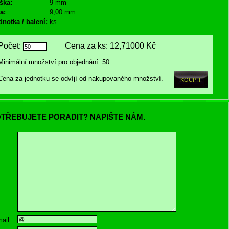
ška:
9 mm
a:
9,00 mm
dnotka / balení:
ks
Počet:
Cena za ks:
12,71000 Kč
Minimální množství pro objednání: 50
Cena za jednotku se odvíjí od nakupovaného množství.
TŘEBUJETE PORADIT? NAPIŠTE NÁM.
ail: