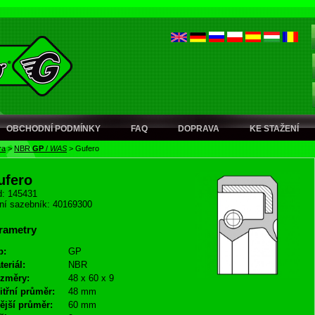
OBCHODNÍ PODMÍNKY
FAQ
DOPRAVA
KE STAŽENÍ
ra
>
NBR
GP
/
WAS
>
Gufero
ufero
: 145431
ní sazebník: 40169300
rametry
p:
GP
teriál:
NBR
změry:
48 x 60 x 9
itřní průměr:
48 mm
ější průměr:
60 mm