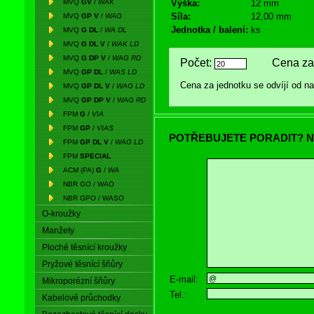
MVQ
GV
/
WAK
Výška:
12 mm
Síla:
12,00 mm
MVQ
GP V
/
WAG
Jednotka / balení:
ks
MVQ
G DL
/
WA DL
MVQ
G DL V
/
WAK LD
MVQ
G DP V
/
WAG RD
Počet:
Cena za 
MVQ
GP DL
/
WAS LD
Cena za jednotku se odvíjí od 
MVQ
GP DL V
/
WAG LD
MVQ
GP DP V
/
WAG RD
FPM
G
/
VIA
FPM
GP
/
VIAS
POTŘEBUJETE PORADIT? N
FPM
GP DL V
/
WAG LD
FPM
SPECIAL
ACM (PA)
G
/
WA
NBR GO / WAO
NBR GPO / WASO
O-kroužky
Manžety
Ploché těsnící kroužky
Pryžové těsnící šňůry
E-mail:
Mikroporézní šňůry
Tel.:
Kabelové průchodky