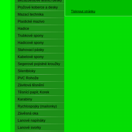
Bezazbestové těsnící desky
Pryžové koberce a desky
Tisknout stránku
Mazací technika
Plastické mazivo
Hadice
Trubkové spony
Hadicové spony
Stahovací pásky
Kabelové spony
Segerové pojistné kroužky
Silentbloky
PVC Rohože
Závitová těsnění
Těsnící papír, Korek
Karabiny
Rychlospojky (mailonky)
Závěsná oka
Lanové napínáky
Lanové svorky