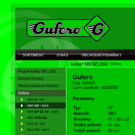
SORTIMENT
O NÁS
OBCHODNÍ PODMÍNKY
Gufera
>
NBR
GP
/
WAS
>
Gufero
Pružné kolíky DIN 1481
Gufero
Klínové řemeny
Kód: 145429
Ploché ozubené řemeny
Celní sazebník: 40169300
Gufera
Parametry
NBR
G
/
WA
NBR
GP
/
WAS
Typ:
GP
NBR
GP DS AV
/
A/BS
Materiál:
NBR
NBR
SPECIAL
Rozměry:
47 x 80 x 12
MVQ
G
/
WA
Vnitřní průměr:
47 mm
MVQ
GP
/
WAS
Vnější průměr:
80 mm