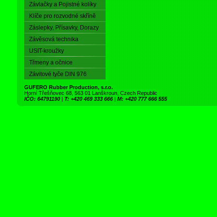
Závlačky a Pojistné kolíky
Klíče pro rozvodné skříně
Záslepky, Přísavky, Dorazy
Závěsová technika
USIT-kroužky
Třmeny a očnice
Závitové tyče DIN 976
GUFERO Rubber Production, s.r.o.
Horní Třešňovec 68, 563 01 Lanškroun, Czech Republic
IČO: 64791190
|
T: +420 469 333 666
|
M: +420 777 666 555