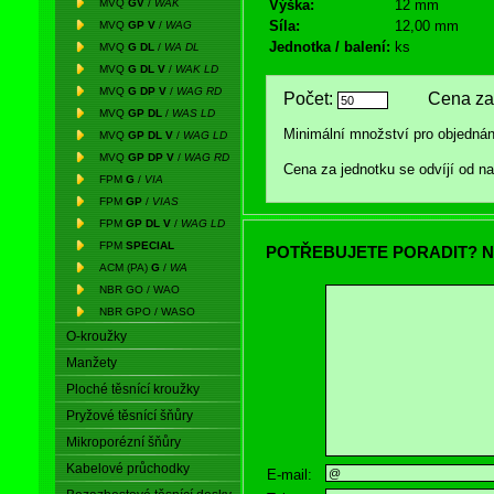
MVQ
GV
/
WAK
Výška:
12 mm
Síla:
12,00 mm
MVQ
GP V
/
WAG
Jednotka / balení:
ks
MVQ
G DL
/
WA DL
MVQ
G DL V
/
WAK LD
MVQ
G DP V
/
WAG RD
Počet:
Cena za 
MVQ
GP DL
/
WAS LD
Minimální množství pro objednán
MVQ
GP DL V
/
WAG LD
MVQ
GP DP V
/
WAG RD
Cena za jednotku se odvíjí od 
FPM
G
/
VIA
FPM
GP
/
VIAS
FPM
GP DL V
/
WAG LD
FPM
SPECIAL
POTŘEBUJETE PORADIT? N
ACM (PA)
G
/
WA
NBR GO / WAO
NBR GPO / WASO
O-kroužky
Manžety
Ploché těsnící kroužky
Pryžové těsnící šňůry
Mikroporézní šňůry
Kabelové průchodky
E-mail: