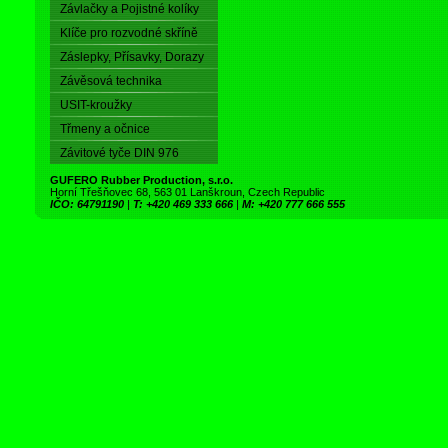
Závlačky a Pojistné kolíky
Klíče pro rozvodné skříně
Záslepky, Přísavky, Dorazy
Závěsová technika
USIT-kroužky
Třmeny a očnice
Závitové tyče DIN 976
GUFERO Rubber Production, s.r.o.
Horní Třešňovec 68, 563 01 Lanškroun, Czech Republic
IČO: 64791190
|
T: +420 469 333 666
|
M: +420 777 666 555