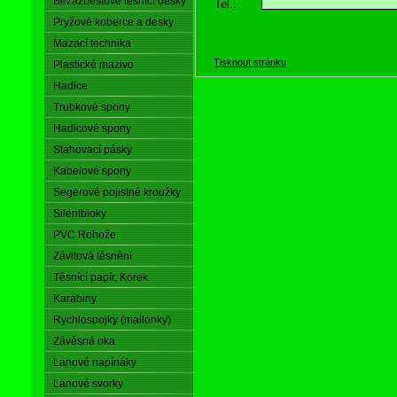
Bezazbestové těsnící desky
Tel.:
Pryžové koberce a desky
Mazací technika
Tisknout stránku
Plastické mazivo
Hadice
Trubkové spony
Hadicové spony
Stahovací pásky
Kabelové spony
Segerové pojistné kroužky
Silentbloky
PVC Rohože
Závitová těsnění
Těsnící papír, Korek
Karabiny
Rychlospojky (mailonky)
Závěsná oka
Lanové napínáky
Lanové svorky