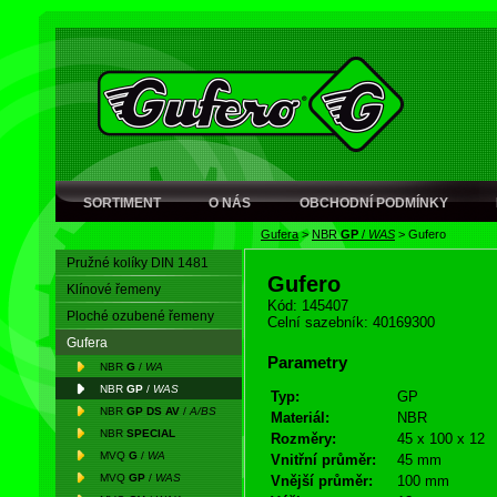
SORTIMENT
O NÁS
OBCHODNÍ PODMÍNKY
Gufera
>
NBR
GP
/
WAS
>
Gufero
Pružné kolíky DIN 1481
Gufero
Klínové řemeny
Kód: 145407
Ploché ozubené řemeny
Celní sazebník: 40169300
Gufera
Parametry
NBR
G
/
WA
NBR
GP
/
WAS
Typ:
GP
NBR
GP DS AV
/
A/BS
Materiál:
NBR
NBR
SPECIAL
Rozměry:
45 x 100 x 12
MVQ
G
/
WA
Vnitřní průměr:
45 mm
MVQ
GP
/
WAS
Vnější průměr:
100 mm