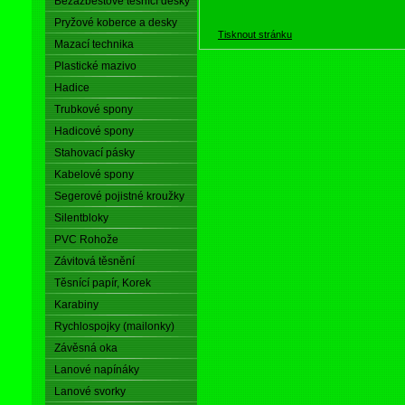
Bezazbestové těsnící desky
Pryžové koberce a desky
Tisknout stránku
Mazací technika
Plastické mazivo
Hadice
Trubkové spony
Hadicové spony
Stahovací pásky
Kabelové spony
Segerové pojistné kroužky
Silentbloky
PVC Rohože
Závitová těsnění
Těsnící papír, Korek
Karabiny
Rychlospojky (mailonky)
Závěsná oka
Lanové napínáky
Lanové svorky