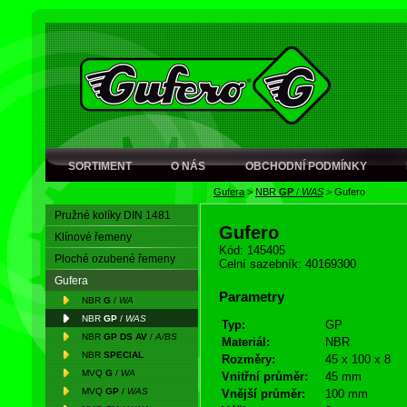
SORTIMENT
O NÁS
OBCHODNÍ PODMÍNKY
Gufera
>
NBR
GP
/
WAS
>
Gufero
Pružné kolíky DIN 1481
Gufero
Klínové řemeny
Kód: 145405
Ploché ozubené řemeny
Celní sazebník: 40169300
Gufera
Parametry
NBR
G
/
WA
NBR
GP
/
WAS
Typ:
GP
NBR
GP DS AV
/
A/BS
Materiál:
NBR
NBR
SPECIAL
Rozměry:
45 x 100 x 8
MVQ
G
/
WA
Vnitřní průměr:
45 mm
MVQ
GP
/
WAS
Vnější průměr:
100 mm