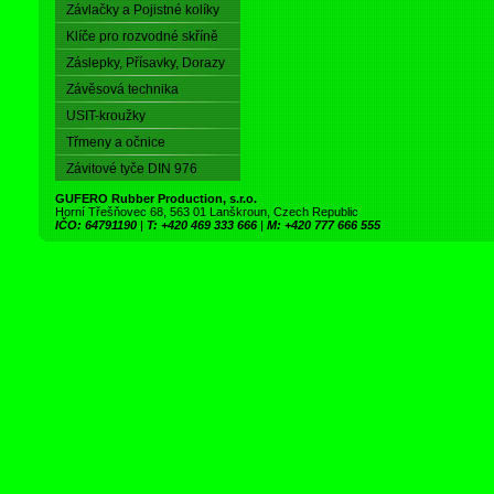
Závlačky a Pojistné kolíky
Klíče pro rozvodné skříně
Záslepky, Přísavky, Dorazy
Závěsová technika
USIT-kroužky
Třmeny a očnice
Závitové tyče DIN 976
GUFERO Rubber Production, s.r.o.
Horní Třešňovec 68, 563 01 Lanškroun, Czech Republic
IČO: 64791190
|
T: +420 469 333 666
|
M: +420 777 666 555