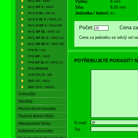
MVQ
GV
/
WAK
Výška:
8 mm
Síla:
8,00 mm
MVQ
GP V
/
WAG
Jednotka / balení:
ks
MVQ
G DL
/
WA DL
MVQ
G DL V
/
WAK LD
MVQ
G DP V
/
WAG RD
Počet:
Cena za 
MVQ
GP DL
/
WAS LD
Cena za jednotku se odvíjí od 
MVQ
GP DL V
/
WAG LD
MVQ
GP DP V
/
WAG RD
FPM
G
/
VIA
FPM
GP
/
VIAS
POTŘEBUJETE PORADIT? N
FPM
GP DL V
/
WAG LD
FPM
SPECIAL
ACM (PA)
G
/
WA
NBR GO / WAO
NBR GPO / WASO
O-kroužky
Manžety
Ploché těsnící kroužky
Pryžové těsnící šňůry
E-mail:
Mikroporézní šňůry
Tel.:
Kabelové průchodky