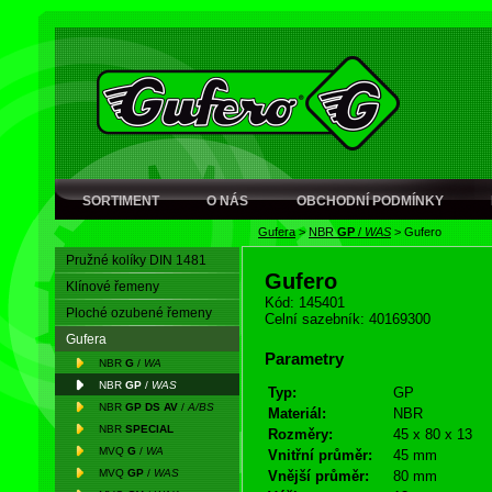
SORTIMENT
O NÁS
OBCHODNÍ PODMÍNKY
Gufera
>
NBR
GP
/
WAS
>
Gufero
Pružné kolíky DIN 1481
Gufero
Klínové řemeny
Kód: 145401
Ploché ozubené řemeny
Celní sazebník: 40169300
Gufera
Parametry
NBR
G
/
WA
NBR
GP
/
WAS
Typ:
GP
NBR
GP DS AV
/
A/BS
Materiál:
NBR
NBR
SPECIAL
Rozměry:
45 x 80 x 13
MVQ
G
/
WA
Vnitřní průměr:
45 mm
MVQ
GP
/
WAS
Vnější průměr:
80 mm