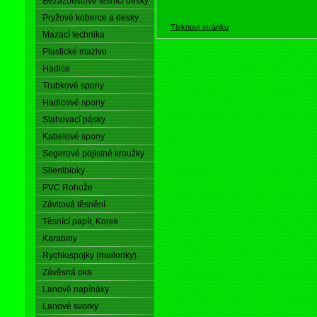
Bezazbestové těsnící desky
Pryžové koberce a desky
Tisknout stránku
Mazací technika
Plastické mazivo
Hadice
Trubkové spony
Hadicové spony
Stahovací pásky
Kabelové spony
Segerové pojistné kroužky
Silentbloky
PVC Rohože
Závitová těsnění
Těsnící papír, Korek
Karabiny
Rychlospojky (mailonky)
Závěsná oka
Lanové napínáky
Lanové svorky