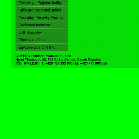
Závlačky a Pojistné kolíky
Klíče pro rozvodné skříně
Záslepky, Přísavky, Dorazy
Závěsová technika
USIT-kroužky
Třmeny a očnice
Závitové tyče DIN 976
GUFERO Rubber Production, s.r.o.
Horní Třešňovec 68, 563 01 Lanškroun, Czech Republic
IČO: 64791190
|
T: +420 469 333 666
|
M: +420 777 666 555