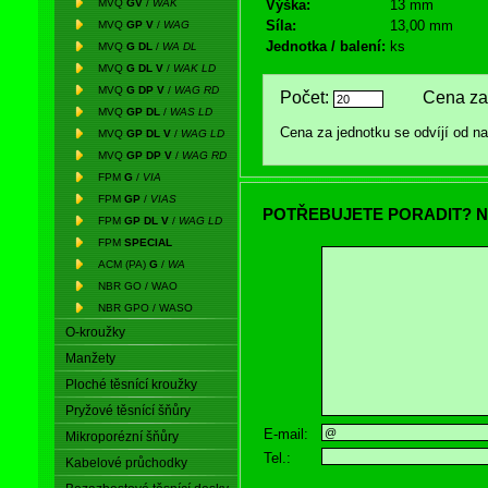
MVQ
GV
/
WAK
Výška:
13 mm
Síla:
13,00 mm
MVQ
GP V
/
WAG
Jednotka / balení:
ks
MVQ
G DL
/
WA DL
MVQ
G DL V
/
WAK LD
MVQ
G DP V
/
WAG RD
Počet:
Cena za 
MVQ
GP DL
/
WAS LD
Cena za jednotku se odvíjí od 
MVQ
GP DL V
/
WAG LD
MVQ
GP DP V
/
WAG RD
FPM
G
/
VIA
FPM
GP
/
VIAS
POTŘEBUJETE PORADIT? N
FPM
GP DL V
/
WAG LD
FPM
SPECIAL
ACM (PA)
G
/
WA
NBR GO / WAO
NBR GPO / WASO
O-kroužky
Manžety
Ploché těsnící kroužky
Pryžové těsnící šňůry
E-mail:
Mikroporézní šňůry
Tel.:
Kabelové průchodky