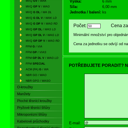
MVQ
GV
/
WAK
Výška:
6 mm
Síla:
6,00 mm
MVQ
GP V
/
WAG
Jednotka / balení:
ks
MVQ
G DL
/
WA DL
MVQ
G DL V
/
WAK LD
MVQ
G DP V
/
WAG RD
Počet:
Cena za 
MVQ
GP DL
/
WAS LD
Minimální množství pro objednán
MVQ
GP DL V
/
WAG LD
MVQ
GP DP V
/
WAG RD
Cena za jednotku se odvíjí od 
FPM
G
/
VIA
FPM
GP
/
VIAS
FPM
GP DL V
/
WAG LD
FPM
SPECIAL
POTŘEBUJETE PORADIT? N
ACM (PA)
G
/
WA
NBR GO / WAO
NBR GPO / WASO
O-kroužky
Manžety
Ploché těsnící kroužky
Pryžové těsnící šňůry
Mikroporézní šňůry
Kabelové průchodky
E-mail: