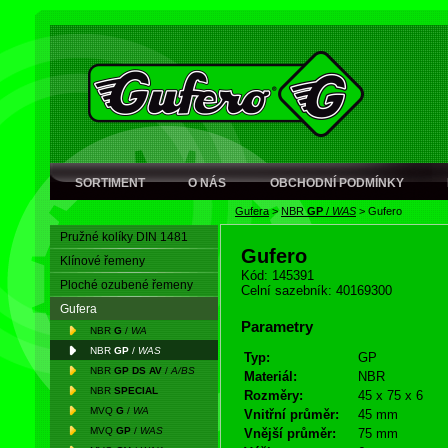
SORTIMENT
O NÁS
OBCHODNÍ PODMÍNKY
Gufera
>
NBR
GP
/
WAS
>
Gufero
Pružné kolíky DIN 1481
Gufero
Klínové řemeny
Kód: 145391
Ploché ozubené řemeny
Celní sazebník: 40169300
Gufera
Parametry
NBR
G
/
WA
NBR
GP
/
WAS
Typ:
GP
NBR
GP DS AV
/
A/BS
Materiál:
NBR
NBR
SPECIAL
Rozměry:
45 x 75 x 6
MVQ
G
/
WA
Vnitřní průměr:
45 mm
MVQ
GP
/
WAS
Vnější průměr:
75 mm