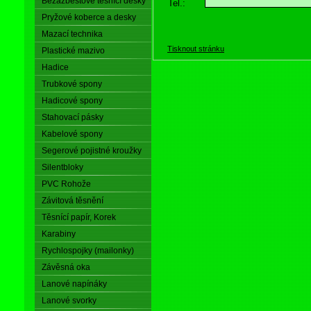
Bezazbestové těsnící desky
Tel.:
Pryžové koberce a desky
Mazací technika
Tisknout stránku
Plastické mazivo
Hadice
Trubkové spony
Hadicové spony
Stahovací pásky
Kabelové spony
Segerové pojistné kroužky
Silentbloky
PVC Rohože
Závitová těsnění
Těsnící papír, Korek
Karabiny
Rychlospojky (mailonky)
Závěsná oka
Lanové napínáky
Lanové svorky