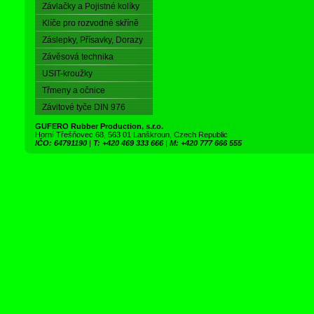
Závlačky a Pojistné kolíky
Klíče pro rozvodné skříně
Záslepky, Přísavky, Dorazy
Závěsová technika
USIT-kroužky
Třmeny a očnice
Závitové tyče DIN 976
GUFERO Rubber Production, s.r.o.
Horní Třešňovec 68, 563 01 Lanškroun, Czech Republic
IČO: 64791190
|
T: +420 469 333 666
|
M: +420 777 666 555