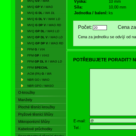
MVQ
GV
/
WAK
Výška:
10 mm
Síla:
10,00 mm
MVQ
GP V
/
WAG
Jednotka / balení:
ks
MVQ
G DL
/
WA DL
MVQ
G DL V
/
WAK LD
MVQ
G DP V
/
WAG RD
Počet:
Cena za 
MVQ
GP DL
/
WAS LD
Cena za jednotku se odvíjí od 
MVQ
GP DL V
/
WAG LD
MVQ
GP DP V
/
WAG RD
FPM
G
/
VIA
FPM
GP
/
VIAS
POTŘEBUJETE PORADIT? N
FPM
GP DL V
/
WAG LD
FPM
SPECIAL
ACM (PA)
G
/
WA
NBR GO / WAO
NBR GPO / WASO
O-kroužky
Manžety
Ploché těsnící kroužky
Pryžové těsnící šňůry
E-mail:
Mikroporézní šňůry
Tel.:
Kabelové průchodky