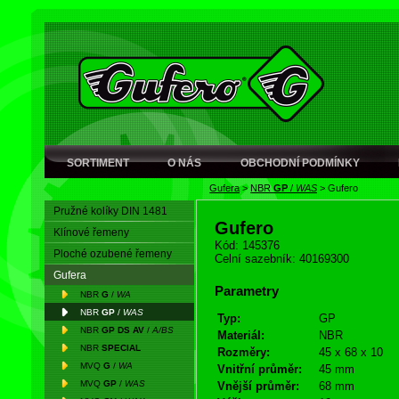
SORTIMENT
O NÁS
OBCHODNÍ PODMÍNKY
Gufera
>
NBR
GP
/
WAS
>
Gufero
Pružné kolíky DIN 1481
Gufero
Klínové řemeny
Kód: 145376
Ploché ozubené řemeny
Celní sazebník: 40169300
Gufera
Parametry
NBR
G
/
WA
NBR
GP
/
WAS
Typ:
GP
NBR
GP DS AV
/
A/BS
Materiál:
NBR
NBR
SPECIAL
Rozměry:
45 x 68 x 10
MVQ
G
/
WA
Vnitřní průměr:
45 mm
MVQ
GP
/
WAS
Vnější průměr:
68 mm