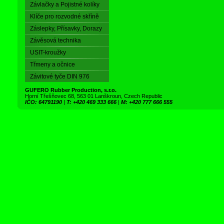
Závlačky a Pojistné kolíky
Klíče pro rozvodné skříně
Záslepky, Přísavky, Dorazy
Závěsová technika
USIT-kroužky
Třmeny a očnice
Závitové tyče DIN 976
GUFERO Rubber Production, s.r.o.
Horní Třešňovec 68, 563 01 Lanškroun, Czech Republic
IČO: 64791190
|
T: +420 469 333 666
|
M: +420 777 666 555