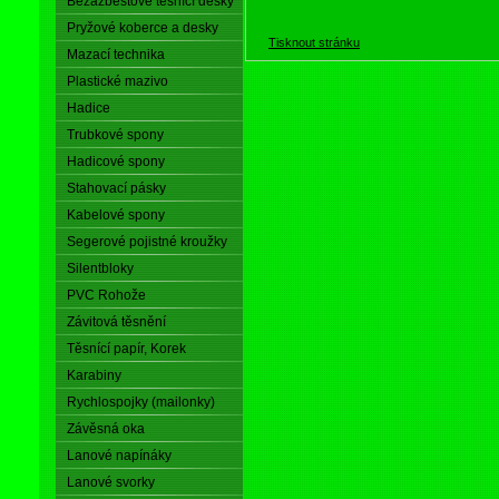
Bezazbestové těsnící desky
Pryžové koberce a desky
Tisknout stránku
Mazací technika
Plastické mazivo
Hadice
Trubkové spony
Hadicové spony
Stahovací pásky
Kabelové spony
Segerové pojistné kroužky
Silentbloky
PVC Rohože
Závitová těsnění
Těsnící papír, Korek
Karabiny
Rychlospojky (mailonky)
Závěsná oka
Lanové napínáky
Lanové svorky