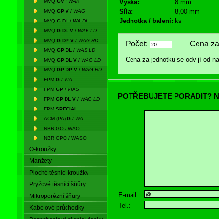
MVQ
GV
/
WAK
Výška:
8 mm
Síla:
8,00 mm
MVQ
GP V
/
WAG
Jednotka / balení:
ks
MVQ
G DL
/
WA DL
MVQ
G DL V
/
WAK LD
MVQ
G DP V
/
WAG RD
Počet:
Cena za 
MVQ
GP DL
/
WAS LD
Cena za jednotku se odvíjí od 
MVQ
GP DL V
/
WAG LD
MVQ
GP DP V
/
WAG RD
FPM
G
/
VIA
FPM
GP
/
VIAS
POTŘEBUJETE PORADIT? N
FPM
GP DL V
/
WAG LD
FPM
SPECIAL
ACM (PA)
G
/
WA
NBR GO / WAO
NBR GPO / WASO
O-kroužky
Manžety
Ploché těsnící kroužky
Pryžové těsnící šňůry
E-mail:
Mikroporézní šňůry
Tel.:
Kabelové průchodky