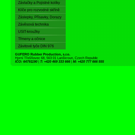
Závlačky a Pojistné kolíky
Klíče pro rozvodné skříně
Záslepky, Přísavky, Dorazy
Závěsová technika
USIT-kroužky
Třmeny a očnice
Závitové tyče DIN 976
GUFERO Rubber Production, s.r.o.
Horní Třešňovec 68, 563 01 Lanškroun, Czech Republic
IČO: 64791190
|
T: +420 469 333 666
|
M: +420 777 666 555