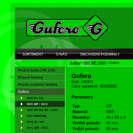
SORTIMENT
O NÁS
OBCHODNÍ PODMÍNKY
Gufera
>
NBR
GP
/
WAS
>
Gufero
Pružné kolíky DIN 1481
Gufero
Klínové řemeny
Kód: 145371
Ploché ozubené řemeny
Celní sazebník: 40169300
Gufera
Parametry
NBR
G
/
WA
NBR
GP
/
WAS
Typ:
GP
NBR
GP DS AV
/
A/BS
Materiál:
NBR
NBR
SPECIAL
Rozměry:
45 x 65 x 8
MVQ
G
/
WA
Vnitřní průměr:
45 mm
MVQ
GP
/
WAS
Vnější průměr:
65 mm