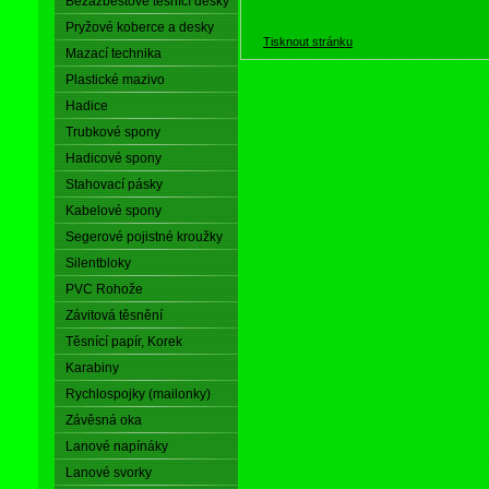
Bezazbestové těsnící desky
Pryžové koberce a desky
Tisknout stránku
Mazací technika
Plastické mazivo
Hadice
Trubkové spony
Hadicové spony
Stahovací pásky
Kabelové spony
Segerové pojistné kroužky
Silentbloky
PVC Rohože
Závitová těsnění
Těsnící papír, Korek
Karabiny
Rychlospojky (mailonky)
Závěsná oka
Lanové napínáky
Lanové svorky