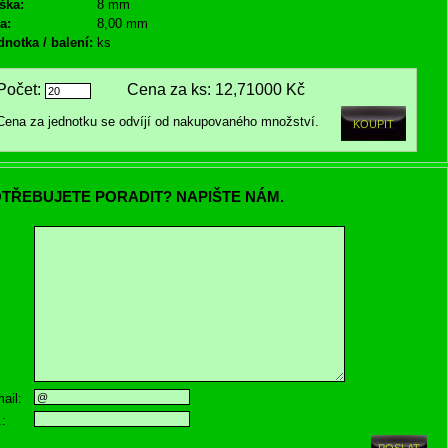
ška:
8 mm
a:
8,00 mm
dnotka / balení:
ks
Počet:
Cena za ks:
12,71000 Kč
Cena za jednotku se odvíjí od nakupovaného množství.
TŘEBUJETE PORADIT? NAPIŠTE NÁM.
ail:
.: