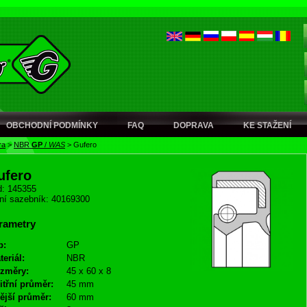
OBCHODNÍ PODMÍNKY
FAQ
DOPRAVA
KE STAŽENÍ
ra
>
NBR
GP
/
WAS
>
Gufero
ufero
: 145355
ní sazebník: 40169300
rametry
p:
GP
teriál:
NBR
změry:
45 x 60 x 8
itřní průměr:
45 mm
ější průměr:
60 mm