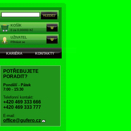
KOŠÍK
0 za 0,00000 Kč
UŽIVATEL
Přihlásit se
KARIÉRA
KONTAKTY
POTŘEBUJETE
PORADIT?
Pondělí - Pátek
7:00 - 15:30
Telefonní kontakt:
+420 469 333 666
+420 469 333 777
E-mail:
office@gufero.cz