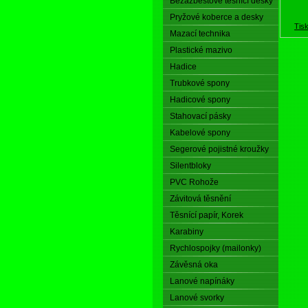
Bezazbestové těsnící desky
Pryžové koberce a desky
Tis
Mazací technika
Plastické mazivo
Hadice
Trubkové spony
Hadicové spony
Stahovací pásky
Kabelové spony
Segerové pojistné kroužky
Silentbloky
PVC Rohože
Závitová těsnění
Těsnící papír, Korek
Karabiny
Rychlospojky (mailonky)
Závěsná oka
Lanové napínáky
Lanové svorky