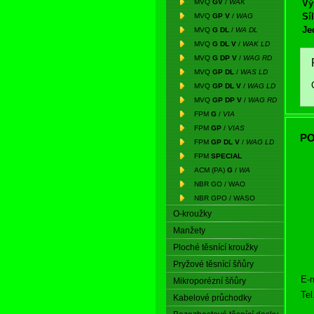
MVQ
GV
/
WAK
Vý
Síl
MVQ
GP V
/
WAG
Je
MVQ
G DL
/
WA DL
MVQ
G DL V
/
WAK LD
MVQ
G DP V
/
WAG RD
MVQ
GP DL
/
WAS LD
MVQ
GP DL V
/
WAG LD
MVQ
GP DP V
/
WAG RD
FPM
G
/
VIA
FPM
GP
/
VIAS
PO
FPM
GP DL V
/
WAG LD
FPM
SPECIAL
ACM (PA)
G
/
WA
NBR GO / WAO
NBR GPO / WASO
O-kroužky
Manžety
Ploché těsnící kroužky
Pryžové těsnící šňůry
E-m
Mikroporézní šňůry
Tel
Kabelové průchodky