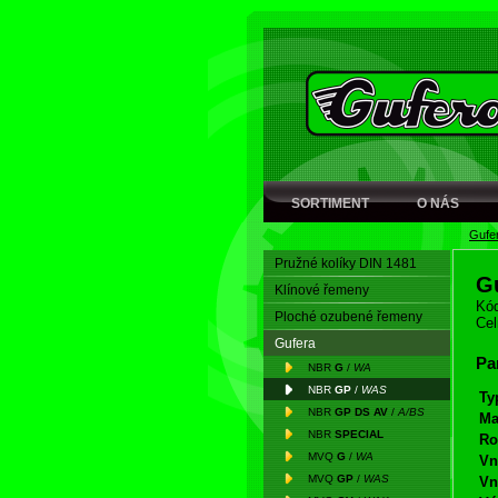
SORTIMENT
O NÁS
Gufe
Pružné kolíky DIN 1481
G
Klínové řemeny
Kód
Ploché ozubené řemeny
Cel
Gufera
Pa
NBR
G
/
WA
NBR
GP
/
WAS
Ty
NBR
GP DS AV
/
A/BS
Ma
NBR
SPECIAL
Ro
MVQ
G
/
WA
Vn
MVQ
GP
/
WAS
Vn