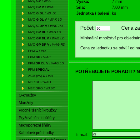
MVQ
GV
/
WAK
Výška:
7 mm
Síla:
7,00 mm
MVQ
GP V
/
WAG
Jednotka / balení:
ks
MVQ
G DL
/
WA DL
MVQ
G DL V
/
WAK LD
MVQ
G DP V
/
WAG RD
Počet:
Cena za 
MVQ
GP DL
/
WAS LD
Minimální množství pro objednán
MVQ
GP DL V
/
WAG LD
MVQ
GP DP V
/
WAG RD
Cena za jednotku se odvíjí od 
FPM
G
/
VIA
FPM
GP
/
VIAS
FPM
GP DL V
/
WAG LD
FPM
SPECIAL
POTŘEBUJETE PORADIT? N
ACM (PA)
G
/
WA
NBR GO / WAO
NBR GPO / WASO
O-kroužky
Manžety
Ploché těsnící kroužky
Pryžové těsnící šňůry
Mikroporézní šňůry
Kabelové průchodky
E-mail: