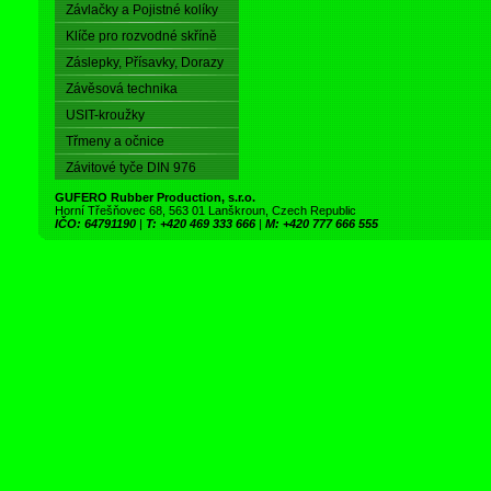
Závlačky a Pojistné kolíky
Klíče pro rozvodné skříně
Záslepky, Přísavky, Dorazy
Závěsová technika
USIT-kroužky
Třmeny a očnice
Závitové tyče DIN 976
GUFERO Rubber Production, s.r.o.
Horní Třešňovec 68, 563 01 Lanškroun, Czech Republic
IČO: 64791190
|
T: +420 469 333 666
|
M: +420 777 666 555