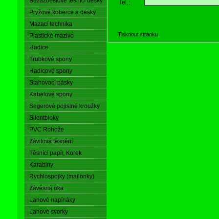
Bezazbestové těsnící desky
Tel.:
Pryžové koberce a desky
Mazací technika
Tisknout stránku
Plastické mazivo
Hadice
Trubkové spony
Hadicové spony
Stahovací pásky
Kabelové spony
Segerové pojistné kroužky
Silentbloky
PVC Rohože
Závitová těsnění
Těsnící papír, Korek
Karabiny
Rychlospojky (mailonky)
Závěsná oka
Lanové napínáky
Lanové svorky