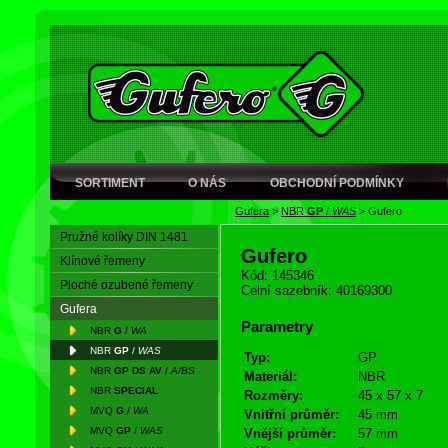
SORTIMENT
O NÁS
OBCHODNÍ PODMÍNKY
Gufera
>
NBR
GP
/
WAS
>
Gufero
Pružné kolíky DIN 1481
Gufero
Klínové řemeny
Kód: 145346
Ploché ozubené řemeny
Celní sazebník: 40169300
Gufera
Parametry
NBR
G
/
WA
NBR
GP
/
WAS
Typ:
GP
NBR
GP DS AV
/
A/BS
Materiál:
NBR
NBR
SPECIAL
Rozměry:
45 x 57 x 7
MVQ
G
/
WA
Vnitřní průměr:
45 mm
MVQ
GP
/
WAS
Vnější průměr:
57 mm