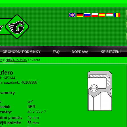
OBCHODNÍ PODMÍNKY
FAQ
DOPRAVA
KE STAŽENÍ
ra
>
NBR
GP
/
WAS
>
Gufero
ufero
: 145344
ní sazebník: 40169300
rametry
p:
GP
teriál:
NBR
změry:
45 x 56 x 7
itřní průměr:
45 mm
ější průměr:
56 mm