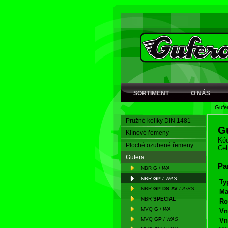
SORTIMENT
O NÁS
Gufe
Pružné kolíky DIN 1481
G
Klínové řemeny
Kód
Ploché ozubené řemeny
Cel
Gufera
Pa
NBR
G
/
WA
NBR
GP
/
WAS
Ty
NBR
GP DS AV
/
A/BS
Ma
NBR
SPECIAL
Ro
MVQ
G
/
WA
Vn
MVQ
GP
/
WAS
Vn