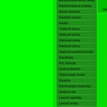
Bezazbestové těsnící desky
Pryžové koberce a desky
Tis
Mazací technika
Plastické mazivo
Hadice
Trubkové spony
Hadicové spony
Stahovací pásky
Kabelové spony
Segerové pojistné kroužky
Silentbloky
PVC Rohože
Závitová těsnění
Těsnící papír, Korek
Karabiny
Rychlospojky (mailonky)
Závěsná oka
Lanové napínáky
Lanové svorky