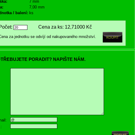
ška:
7 mm
a:
7,00 mm
dnotka / balení:
ks
Počet:
Cena za ks:
12,71000 Kč
Cena za jednotku se odvíjí od nakupovaného množství.
TŘEBUJETE PORADIT? NAPIŠTE NÁM.
ail:
.: