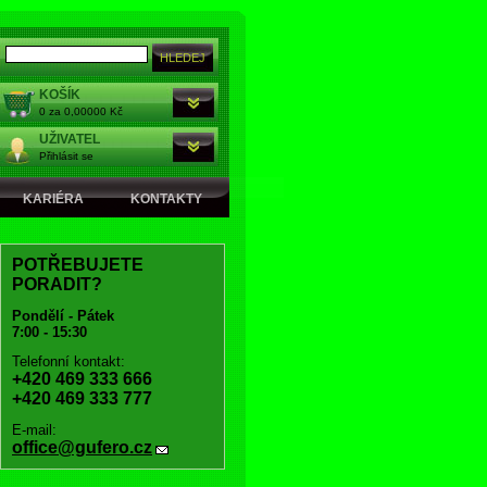
KOŠÍK
0 za 0,00000 Kč
UŽIVATEL
Přihlásit se
KARIÉRA
KONTAKTY
POTŘEBUJETE
PORADIT?
Pondělí - Pátek
7:00 - 15:30
Telefonní kontakt:
+420 469 333 666
+420 469 333 777
E-mail:
office@gufero.cz