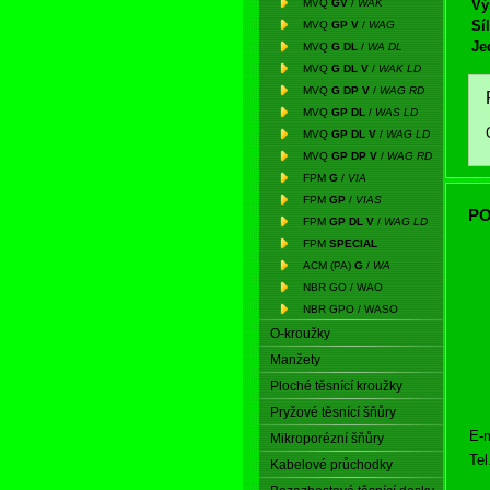
MVQ
GV
/
WAK
Vý
Síl
MVQ
GP V
/
WAG
Je
MVQ
G DL
/
WA DL
MVQ
G DL V
/
WAK LD
MVQ
G DP V
/
WAG RD
MVQ
GP DL
/
WAS LD
MVQ
GP DL V
/
WAG LD
MVQ
GP DP V
/
WAG RD
FPM
G
/
VIA
FPM
GP
/
VIAS
PO
FPM
GP DL V
/
WAG LD
FPM
SPECIAL
ACM (PA)
G
/
WA
NBR GO / WAO
NBR GPO / WASO
O-kroužky
Manžety
Ploché těsnící kroužky
Pryžové těsnící šňůry
E-m
Mikroporézní šňůry
Tel
Kabelové průchodky