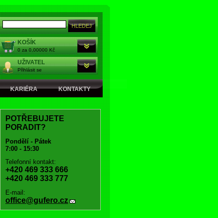
KOŠÍK
0 za 0,00000 Kč
UŽIVATEL
Přihlásit se
KARIÉRA
KONTAKTY
POTŘEBUJETE
PORADIT?
Pondělí - Pátek
7:00 - 15:30
Telefonní kontakt:
+420 469 333 666
+420 469 333 777
E-mail:
office@gufero.cz