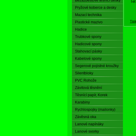
Bezazbestové těsnící desky
Tel
Pryžové koberce a desky
Mazací technika
Tis
Plastické mazivo
Hadice
Trubkové spony
Hadicové spony
Stahovací pásky
Kabelové spony
Segerové pojistné kroužky
Silentbloky
PVC Rohože
Závitová těsnění
Těsnící papír, Korek
Karabiny
Rychlospojky (mailonky)
Závěsná oka
Lanové napínáky
Lanové svorky