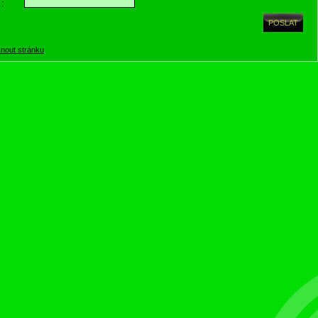
.:
knout stránku