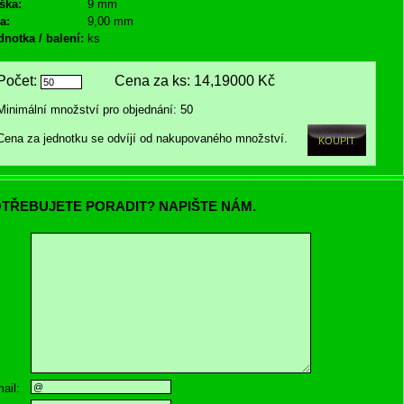
ška:
9 mm
a:
9,00 mm
dnotka / balení:
ks
Počet:
Cena za ks:
14,19000 Kč
Minimální množství pro objednání: 50
Cena za jednotku se odvíjí od nakupovaného množství.
TŘEBUJETE PORADIT? NAPIŠTE NÁM.
ail: