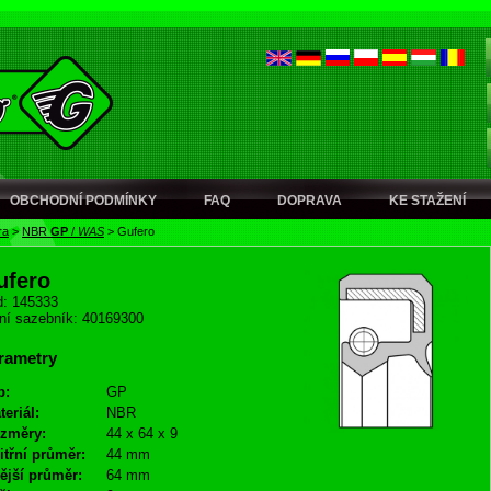
OBCHODNÍ PODMÍNKY
FAQ
DOPRAVA
KE STAŽENÍ
ra
>
NBR
GP
/
WAS
>
Gufero
ufero
: 145333
ní sazebník: 40169300
rametry
p:
GP
teriál:
NBR
změry:
44 x 64 x 9
itřní průměr:
44 mm
ější průměr:
64 mm