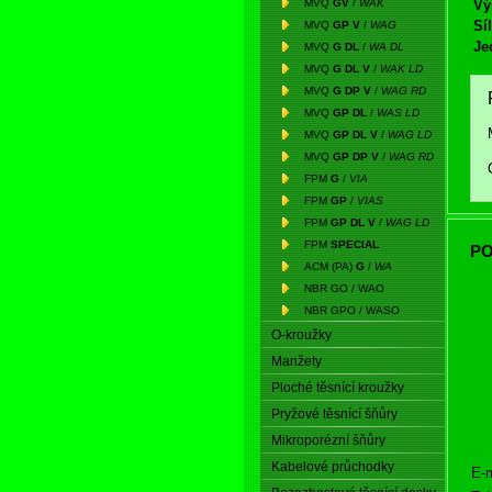
MVQ
GV
/
WAK
Vý
Síl
MVQ
GP V
/
WAG
Je
MVQ
G DL
/
WA DL
MVQ
G DL V
/
WAK LD
MVQ
G DP V
/
WAG RD
MVQ
GP DL
/
WAS LD
MVQ
GP DL V
/
WAG LD
MVQ
GP DP V
/
WAG RD
FPM
G
/
VIA
FPM
GP
/
VIAS
FPM
GP DL V
/
WAG LD
FPM
SPECIAL
PO
ACM (PA)
G
/
WA
NBR GO / WAO
NBR GPO / WASO
O-kroužky
Manžety
Ploché těsnící kroužky
Pryžové těsnící šňůry
Mikroporézní šňůry
Kabelové průchodky
E-m