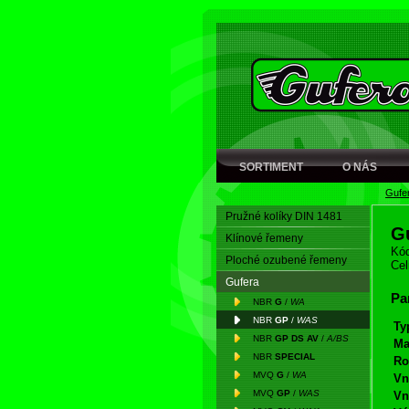
SORTIMENT
O NÁS
Gufe
Pružné kolíky DIN 1481
G
Klínové řemeny
Kód
Ploché ozubené řemeny
Cel
Gufera
Pa
NBR
G
/
WA
NBR
GP
/
WAS
Ty
NBR
GP DS AV
/
A/BS
Ma
NBR
SPECIAL
Ro
MVQ
G
/
WA
Vn
MVQ
GP
/
WAS
Vn