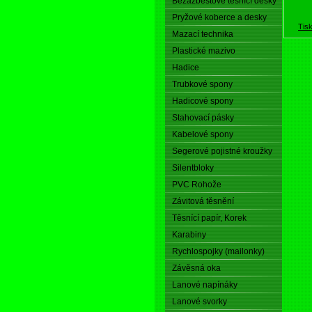
Bezazbestové těsnící desky
Pryžové koberce a desky
Tis
Mazací technika
Plastické mazivo
Hadice
Trubkové spony
Hadicové spony
Stahovací pásky
Kabelové spony
Segerové pojistné kroužky
Silentbloky
PVC Rohože
Závitová těsnění
Těsnící papír, Korek
Karabiny
Rychlospojky (mailonky)
Závěsná oka
Lanové napínáky
Lanové svorky