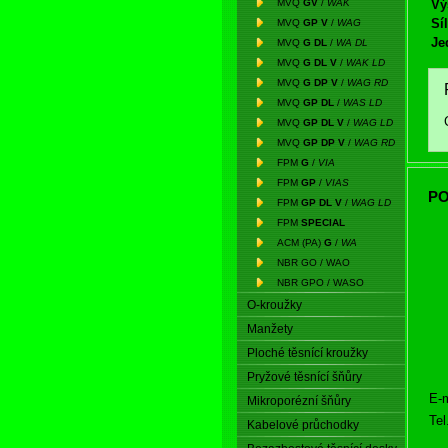
MVQ
GV
/
WAK
Vý
Síl
MVQ
GP V
/
WAG
Je
MVQ
G DL
/
WA DL
MVQ
G DL V
/
WAK LD
MVQ
G DP V
/
WAG RD
MVQ
GP DL
/
WAS LD
MVQ
GP DL V
/
WAG LD
MVQ
GP DP V
/
WAG RD
FPM
G
/
VIA
FPM
GP
/
VIAS
PO
FPM
GP DL V
/
WAG LD
FPM
SPECIAL
ACM (PA)
G
/
WA
NBR GO / WAO
NBR GPO / WASO
O-kroužky
Manžety
Ploché těsnící kroužky
Pryžové těsnící šňůry
E-m
Mikroporézní šňůry
Tel
Kabelové průchodky