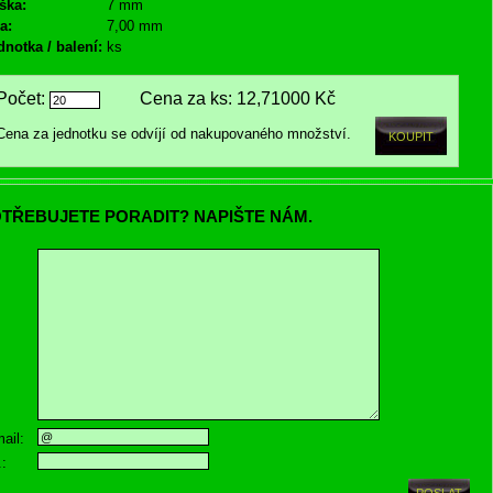
ška:
7 mm
a:
7,00 mm
dnotka / balení:
ks
Počet:
Cena za ks:
12,71000 Kč
Cena za jednotku se odvíjí od nakupovaného množství.
TŘEBUJETE PORADIT? NAPIŠTE NÁM.
ail:
.: