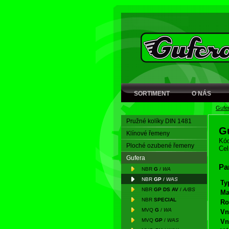
SORTIMENT
O NÁS
Gufe
Pružné kolíky DIN 1481
G
Klínové řemeny
Kód
Ploché ozubené řemeny
Cel
Gufera
Pa
NBR
G
/
WA
NBR
GP
/
WAS
Ty
NBR
GP DS AV
/
A/BS
Ma
NBR
SPECIAL
Ro
MVQ
G
/
WA
Vn
MVQ
GP
/
WAS
Vn