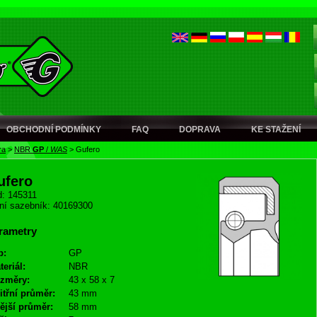
OBCHODNÍ PODMÍNKY
FAQ
DOPRAVA
KE STAŽENÍ
ra
>
NBR
GP
/
WAS
>
Gufero
ufero
: 145311
ní sazebník: 40169300
rametry
p:
GP
teriál:
NBR
změry:
43 x 58 x 7
itřní průměr:
43 mm
ější průměr:
58 mm