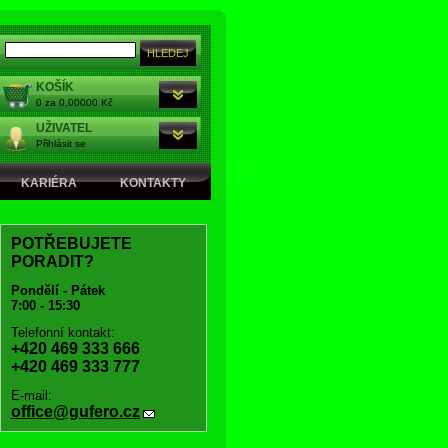
KOŠÍK
0 za 0,00000 Kč
UŽIVATEL
Přihlásit se
KARIÉRA
KONTAKTY
POTŘEBUJETE
PORADIT?
Pondělí - Pátek
7:00 - 15:30
Telefonní kontakt:
+420 469 333 666
+420 469 333 777
E-mail:
office@gufero.cz