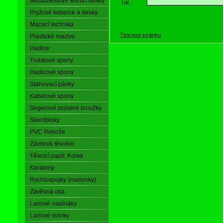
Bezazbestové těsnící desky
Tel.:
Pryžové koberce a desky
Mazací technika
Tisknout stránku
Plastické mazivo
Hadice
Trubkové spony
Hadicové spony
Stahovací pásky
Kabelové spony
Segerové pojistné kroužky
Silentbloky
PVC Rohože
Závitová těsnění
Těsnící papír, Korek
Karabiny
Rychlospojky (mailonky)
Závěsná oka
Lanové napínáky
Lanové svorky