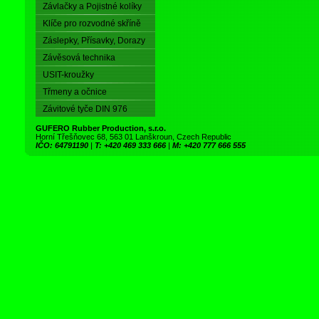
Závlačky a Pojistné kolíky
Klíče pro rozvodné skříně
Záslepky, Přísavky, Dorazy
Závěsová technika
USIT-kroužky
Třmeny a očnice
Závitové tyče DIN 976
GUFERO Rubber Production, s.r.o.
Horní Třešňovec 68, 563 01 Lanškroun, Czech Republic
IČO: 64791190
|
T: +420 469 333 666
|
M: +420 777 666 555