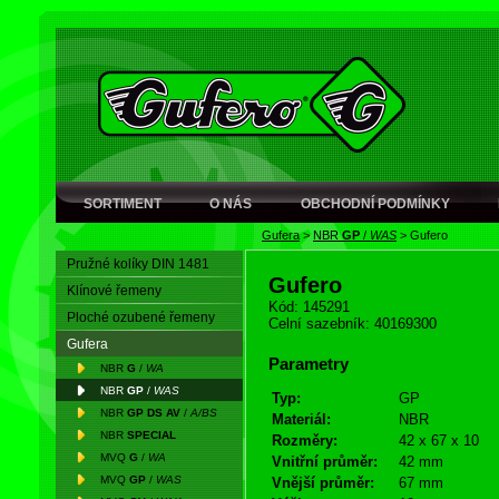
SORTIMENT
O NÁS
OBCHODNÍ PODMÍNKY
Gufera
>
NBR
GP
/
WAS
>
Gufero
Pružné kolíky DIN 1481
Gufero
Klínové řemeny
Kód: 145291
Ploché ozubené řemeny
Celní sazebník: 40169300
Gufera
Parametry
NBR
G
/
WA
NBR
GP
/
WAS
Typ:
GP
NBR
GP DS AV
/
A/BS
Materiál:
NBR
NBR
SPECIAL
Rozměry:
42 x 67 x 10
MVQ
G
/
WA
Vnitřní průměr:
42 mm
MVQ
GP
/
WAS
Vnější průměr:
67 mm