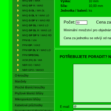
MVQ
GV
/
WAK
Výška:
10 mm
Síla:
10,00 mm
MVQ
GP V
/
WAG
Jednotka / balení:
ks
MVQ
G DL
/
WA DL
MVQ
G DL V
/
WAK LD
MVQ
G DP V
/
WAG RD
Počet:
Cena za 
MVQ
GP DL
/
WAS LD
Minimální množství pro objednán
MVQ
GP DL V
/
WAG LD
MVQ
GP DP V
/
WAG RD
Cena za jednotku se odvíjí od 
FPM
G
/
VIA
FPM
GP
/
VIAS
FPM
GP DL V
/
WAG LD
FPM
SPECIAL
POTŘEBUJETE PORADIT? N
ACM (PA)
G
/
WA
NBR GO / WAO
NBR GPO / WASO
O-kroužky
Manžety
Ploché těsnící kroužky
Pryžové těsnící šňůry
Mikroporézní šňůry
Kabelové průchodky
E-mail: