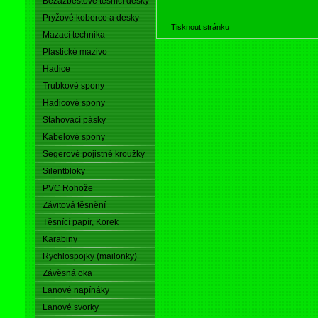
Bezazbestové těsnící desky
Pryžové koberce a desky
Tisknout stránku
Mazací technika
Plastické mazivo
Hadice
Trubkové spony
Hadicové spony
Stahovací pásky
Kabelové spony
Segerové pojistné kroužky
Silentbloky
PVC Rohože
Závitová těsnění
Těsnící papír, Korek
Karabiny
Rychlospojky (mailonky)
Závěsná oka
Lanové napínáky
Lanové svorky