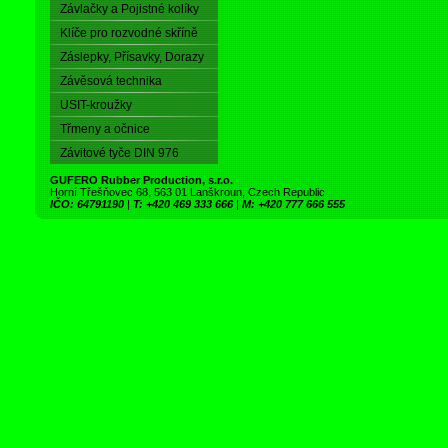
Závlačky a Pojistné kolíky
Klíče pro rozvodné skříně
Záslepky, Přísavky, Dorazy
Závěsová technika
USIT-kroužky
Třmeny a očnice
Závitové tyče DIN 976
GUFERO Rubber Production, s.r.o.
Horní Třešňovec 68, 563 01 Lanškroun, Czech Republic
IČO: 64791190
|
T: +420 469 333 666
|
M: +420 777 666 555