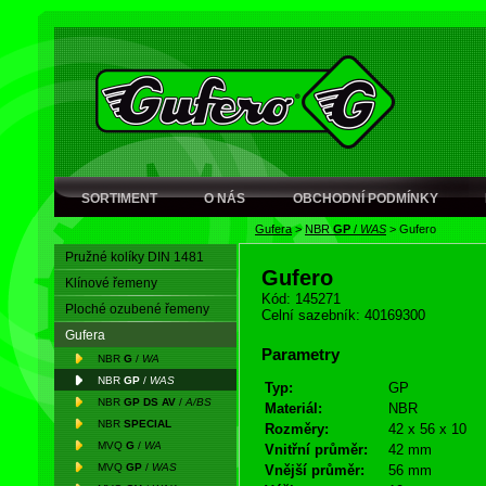
SORTIMENT
O NÁS
OBCHODNÍ PODMÍNKY
Gufera
>
NBR
GP
/
WAS
>
Gufero
Pružné kolíky DIN 1481
Gufero
Klínové řemeny
Kód: 145271
Ploché ozubené řemeny
Celní sazebník: 40169300
Gufera
Parametry
NBR
G
/
WA
NBR
GP
/
WAS
Typ:
GP
NBR
GP DS AV
/
A/BS
Materiál:
NBR
NBR
SPECIAL
Rozměry:
42 x 56 x 10
MVQ
G
/
WA
Vnitřní průměr:
42 mm
MVQ
GP
/
WAS
Vnější průměr:
56 mm