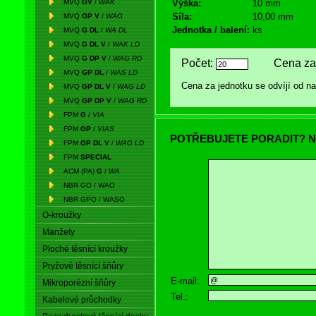
MVQ
GV
/
WAK
Výška:
10 mm
Síla:
10,00 mm
MVQ
GP V
/
WAG
Jednotka / balení:
ks
MVQ
G DL
/
WA DL
MVQ
G DL V
/
WAK LD
MVQ
G DP V
/
WAG RD
Počet:
Cena za 
MVQ
GP DL
/
WAS LD
Cena za jednotku se odvíjí od 
MVQ
GP DL V
/
WAG LD
MVQ
GP DP V
/
WAG RD
FPM
G
/
VIA
FPM
GP
/
VIAS
POTŘEBUJETE PORADIT? N
FPM
GP DL V
/
WAG LD
FPM
SPECIAL
ACM (PA)
G
/
WA
NBR GO / WAO
NBR GPO / WASO
O-kroužky
Manžety
Ploché těsnící kroužky
Pryžové těsnící šňůry
E-mail:
Mikroporézní šňůry
Tel.:
Kabelové průchodky