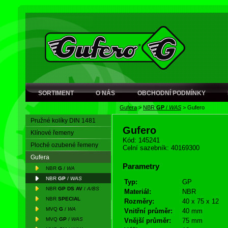
SORTIMENT
O NÁS
OBCHODNÍ PODMÍNKY
Gufera
>
NBR
GP
/
WAS
>
Gufero
Pružné kolíky DIN 1481
Gufero
Klínové řemeny
Kód: 145241
Ploché ozubené řemeny
Celní sazebník: 40169300
Gufera
Parametry
NBR
G
/
WA
NBR
GP
/
WAS
Typ:
GP
NBR
GP DS AV
/
A/BS
Materiál:
NBR
NBR
SPECIAL
Rozměry:
40 x 75 x 12
MVQ
G
/
WA
Vnitřní průměr:
40 mm
MVQ
GP
/
WAS
Vnější průměr:
75 mm