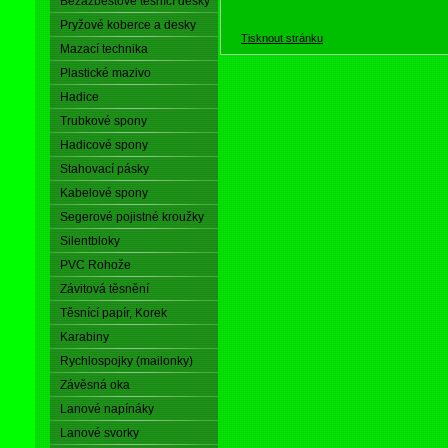
Bezazbestové těsnící desky
Pryžové koberce a desky
Tisknout stránku
Mazací technika
Plastické mazivo
Hadice
Trubkové spony
Hadicové spony
Stahovací pásky
Kabelové spony
Segerové pojistné kroužky
Silentbloky
PVC Rohože
Závitová těsnění
Těsnící papír, Korek
Karabiny
Rychlospojky (mailonky)
Závěsná oka
Lanové napínáky
Lanové svorky