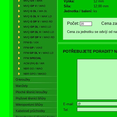
MVQ
GV
/
WAK
Výška:
12 mm
Síla:
12,00 mm
MVQ
GP V
/
WAG
Jednotka / balení:
ks
MVQ
G DL
/
WA DL
MVQ
G DL V
/
WAK LD
MVQ
G DP V
/
WAG RD
Počet:
Cena za 
MVQ
GP DL
/
WAS LD
Cena za jednotku se odvíjí od 
MVQ
GP DL V
/
WAG LD
MVQ
GP DP V
/
WAG RD
FPM
G
/
VIA
FPM
GP
/
VIAS
POTŘEBUJETE PORADIT? N
FPM
GP DL V
/
WAG LD
FPM
SPECIAL
ACM (PA)
G
/
WA
NBR GO / WAO
NBR GPO / WASO
O-kroužky
Manžety
Ploché těsnící kroužky
Pryžové těsnící šňůry
E-mail:
Mikroporézní šňůry
Tel.:
Kabelové průchodky