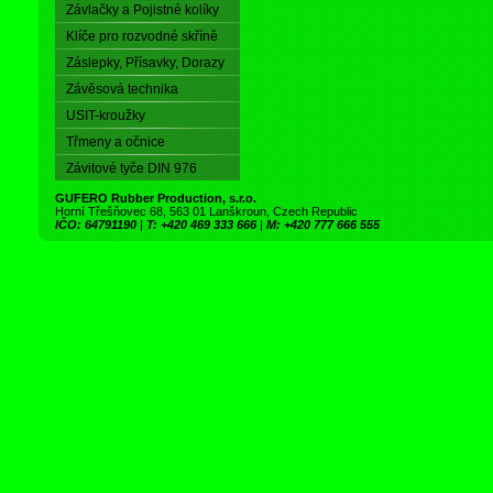
Závlačky a Pojistné kolíky
Klíče pro rozvodné skříně
Záslepky, Přísavky, Dorazy
Závěsová technika
USIT-kroužky
Třmeny a očnice
Závitové tyče DIN 976
GUFERO Rubber Production, s.r.o.
Horní Třešňovec 68, 563 01 Lanškroun, Czech Republic
IČO: 64791190
|
T: +420 469 333 666
|
M: +420 777 666 555